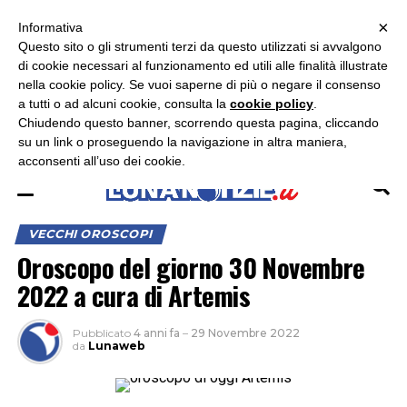
×
ASCOLTA RADIO LUNA
ASCOLTA RADIO IMMAGINE
ASCOLTA RADIO LATINA
Informativa
Questo sito o gli strumenti terzi da questo utilizzati si avvalgono
di cookie necessari al funzionamento ed utili alle finalità illustrate
nella cookie policy. Se vuoi saperne di più o negare il consenso
a tutti o ad alcuni cookie, consulta la
cookie policy
.
Chiudendo questo banner, scorrendo questa pagina, cliccando
su un link o proseguendo la navigazione in altra maniera,
acconsenti all’uso dei cookie.
VECCHI OROSCOPI
Oroscopo del giorno 30 Novembre
2022 a cura di Artemis
Pubblicato
4 anni fa
–
29 Novembre 2022
da
Lunaweb