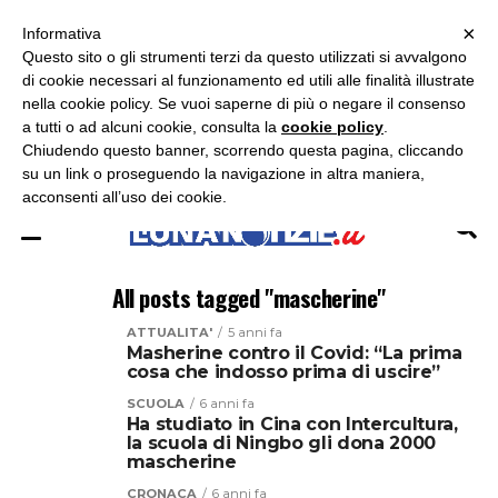
×
ASCOLTA RADIO LUNA
ASCOLTA RADIO IMMAGINE
ASCOLTA RADIO LATINA
Informativa
Questo sito o gli strumenti terzi da questo utilizzati si avvalgono
×
di cookie necessari al funzionamento ed utili alle finalità illustrate
nella cookie policy. Se vuoi saperne di più o negare il consenso
a tutti o ad alcuni cookie, consulta la
cookie policy
.
Chiudendo questo banner, scorrendo questa pagina, cliccando
su un link o proseguendo la navigazione in altra maniera,
acconsenti all’uso dei cookie.
All posts tagged "mascherine"
ATTUALITA'
5 anni fa
Masherine contro il Covid: “La prima
cosa che indosso prima di uscire”
SCUOLA
6 anni fa
Ha studiato in Cina con Intercultura,
la scuola di Ningbo gli dona 2000
mascherine
CRONACA
6 anni fa