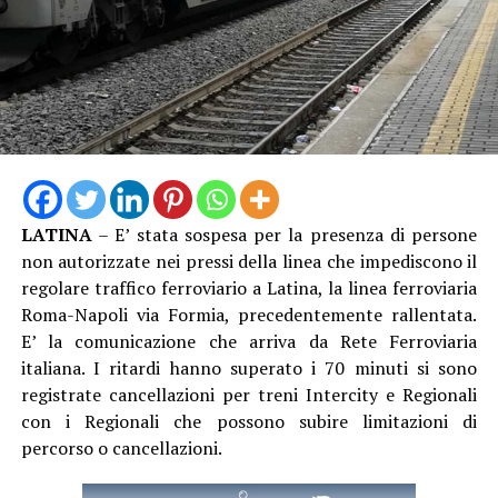
“Cercheremo in tutte le sedi di farci sentire, ma abbiamo
sempre utilizzato gli strumenti di legge. È ovvio che
qualora una situazione del genere dovesse continuare,
aprire le procedure di raffreddamento e conciliazione
sarebbe un passo ipotizzabile”.
LATINA
– E’ stata sospesa per la presenza di persone
non autorizzate nei pressi della linea che impediscono il
regolare traffico ferroviario a Latina, la linea ferroviaria
Roma-Napoli via Formia, precedentemente rallentata.
E’ la comunicazione che arriva da Rete Ferroviaria
italiana. I ritardi hanno superato i 70 minuti si sono
registrate cancellazioni per treni Intercity e Regionali
con i Regionali che possono subire limitazioni di
percorso o cancellazioni.