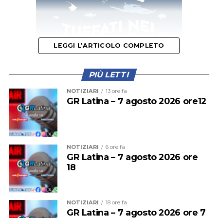
LEGGI L’ARTICOLO COMPLETO
PIÙ LETTI
NOTIZIARI
13 ore fa
GR Latina – 7 agosto 2026 ore12
Questa mattina il primo treno a fermarsi alla stazione di
Cisterna era stato il regionale partito alle 11,56 dalla
stazione Termini. La presenza di una persona che dava
NOTIZIARI
6 ore fa
GR Latina – 7 agosto 2026 ore
in escandescenza sui binari aveva costretto il treno a
18
fermarsi alla stazione precedente. La situazione
sembrava inizialmente rientrata, poi la sospensione del
traffico.
NOTIZIARI
18 ore fa
GR Latina – 7 agosto 2026 ore 7