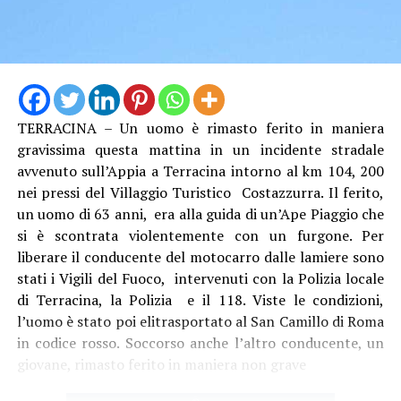
TERRACINA – Un uomo è rimasto ferito in maniera
gravissima questa mattina in un incidente stradale
avvenuto sull’Appia a Terracina intorno al km 104, 200
nei pressi del Villaggio Turistico Costazzurra. Il ferito,
un uomo di 63 anni, era alla guida di un’Ape Piaggio che
Audio
si è scontrata violentemente con un furgone. Per
00:00
00:00
Player
liberare il conducente del motocarro dalle lamiere sono
Per il sindacalista, che martedì sedeva al tavolo con
stati i Vigili del Fuoco, intervenuti con la Polizia locale
altre due sigle, Cgil e Uil, ci sono due motivi
di Terracina, la Polizia e il 118. Viste le condizioni,
fondamentali: “Se non si revoca la procedura o si chiude
l’uomo è stato poi elitrasportato al San Camillo di Roma
con un esito positivo la procedura di licenziamento
in codice rosso. Soccorso anche l’altro conducente, un
collettivo, diventa un problema assumere, e qui serve
giovane, rimasto ferito in maniera non grave
assumere. Inoltre, se non si fanno interventi usando, in
attesa delle risorse della Regione Lazio, i ricavi da