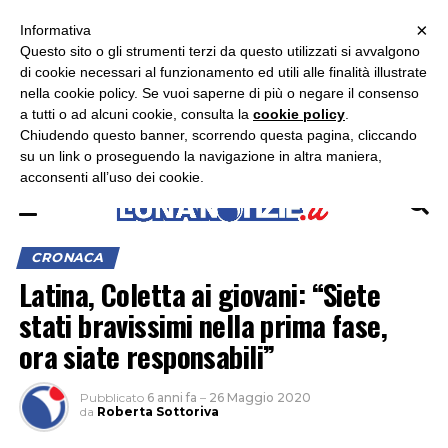
×
ASCOLTA RADIO LUNA
ASCOLTA RADIO IMMAGINE
ASCOLTA RADIO LATINA
Informativa
Questo sito o gli strumenti terzi da questo utilizzati si avvalgono
×
di cookie necessari al funzionamento ed utili alle finalità illustrate
nella cookie policy. Se vuoi saperne di più o negare il consenso
a tutti o ad alcuni cookie, consulta la
cookie policy
.
Chiudendo questo banner, scorrendo questa pagina, cliccando
su un link o proseguendo la navigazione in altra maniera,
acconsenti all’uso dei cookie.
CRONACA
Latina, Coletta ai giovani: “Siete
stati bravissimi nella prima fase,
ora siate responsabili”
Pubblicato
6 anni fa
–
26 Maggio 2020
da
Roberta Sottoriva