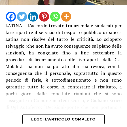
LATINA – L’accordo trovato tra azienda e sindacati per
fare ripartire il servizio di trasporto pubblico urbano a
Latina non risolve del tutto le criticità. Lo sciopero
selvaggio (che non ha avuto conseguenze sul piano delle
sanzioni), ha congelato fino a fine settembre la
procedura di licenziamento collettivo aperta dalla Csc
Mobilità, ma non ha portato alla sua revoca, con la
conseguenza che il personale, soprattutto in questo
periodo di ferie, è sottodimensionato e non sono
garantite tutte le corse. A contestare il risultato, a
pochi giorni dalle concitate riunioni che si sono
susseguite in Comune martedì scorso, è Giuliano Errico
di Ugl Autoferro: “Decisioni-ponte che non portano a
nulla”, afferma.
LEGGI L’ARTICOLO COMPLETO