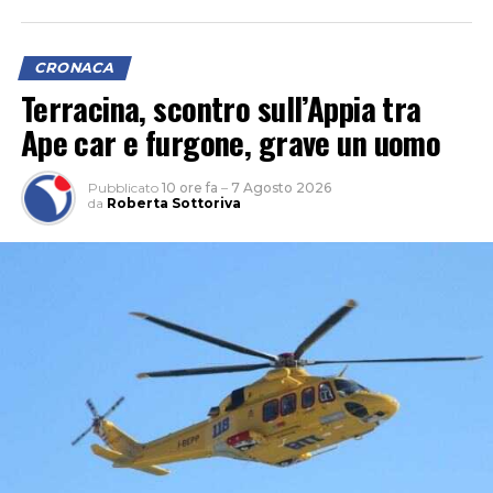
CRONACA
Terracina, scontro sull’Appia tra
Ape car e furgone, grave un uomo
Pubblicato
10 ore fa
–
7 Agosto 2026
da
Roberta Sottoriva
“Le criticità che restano sono importanti perché c’è una
carenza di personale che unita a un parco mezzi che non
è più efficiente ed efficace come dovrebbe essere, non
potrà garantire, secondo noi, per questa estate, un
servizio eccellente. E siamo anche preoccupati per
l’inizio della stagione scolastica, quando andrà garantito
agli studenti il diritto alla mobilità che è sacrosanto”.