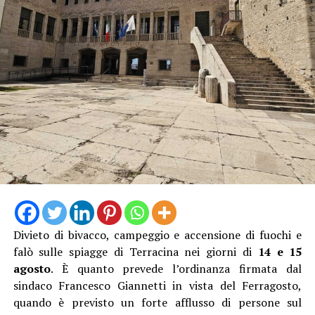
La proprietaria di una delle vetture coinvolte ha
denunciato l’accaduto anche attraverso un video
pubblicato sui social, nella speranza di poter raccogliere
informazioni utili a ricostruire quanto accaduto e
individuare il responsabile.
Al momento, infatti, non risulta che qualcuno abbia
assistito direttamente all’incidente, nonostante il
lungomare fosse particolarmente affollato proprio
nell’ora di punta del sabato.
Divieto di bivacco, campeggio e accensione di fuochi e
falò sulle spiagge di Terracina nei giorni di
14 e 15
agosto
. È quanto prevede l’ordinanza firmata dal
sindaco Francesco Giannetti in vista del Ferragosto,
quando è previsto un forte afflusso di persone sul