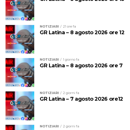
NOTIZIARI
21 ore fa
GR Latina – 8 agosto 2026 ore 12
NOTIZIARI
1 giorno fa
GR Latina – 8 agosto 2026 ore 7
Per entrambe le giornate sarà quindi vietato
bivaccare,
campeggiare e accendere fuochi o falò
su tutte le
spiagge del litorale comunale.
NOTIZIARI
2 giorni fa
GR Latina – 7 agosto 2026 ore12
Sono inoltre vietate la vendita e la somministrazione di
bevande alcoliche nei pubblici esercizi, compresi gli
stabilimenti balneari, dalle
2 alle 7 del mattino
.
NOTIZIARI
2 giorni fa
Prevista anche una stretta sulla musica: dalle
2