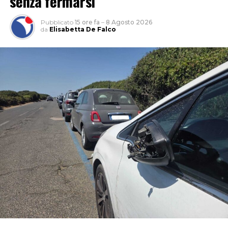
senza fermarsi
Pubblicato
15 ore fa
–
8 Agosto 2026
da
Elisabetta De Falco