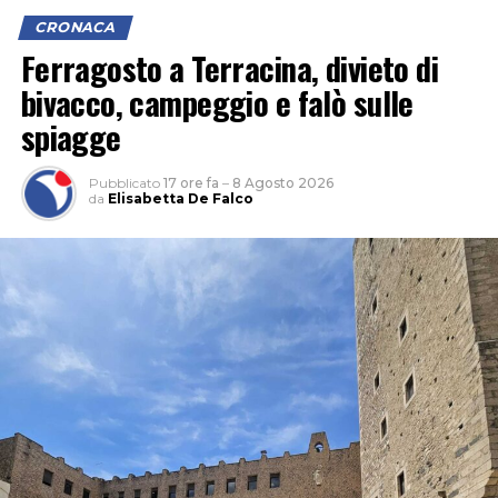
CRONACA
Ferragosto a Terracina, divieto di
bivacco, campeggio e falò sulle
L’ipotesi è quella di un veicolo finito contro le tre auto,
spiagge
il cui conducente non si sarebbe fermato dopo l’impatto
per verificare i danni né per lasciare i propri dati,
Pubblicato
17 ore fa
–
8 Agosto 2026
facendo perdere le proprie tracce.
da
Elisabetta De Falco