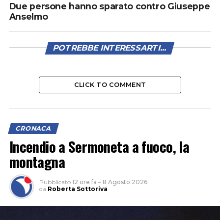
Due persone hanno sparato contro Giuseppe
Anselmo
POTREBBE INTERESSARTI...
CLICK TO COMMENT
CRONACA
Incendio a Sermoneta a fuoco, la
montagna
Pubblicato
12 ore fa
–
8 Agosto 2026
da
Roberta Sottoriva