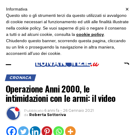
×
ASCOLTA RADIO LUNA
ASCOLTA RADIO IMMAGINE
ASCOLTA RADIO LATINA
Informativa
Questo sito o gli strumenti terzi da questo utilizzati si avvalgono
di cookie necessari al funzionamento ed utili alle finalità illustrate
nella cookie policy. Se vuoi saperne di più o negare il consenso
a tutti o ad alcuni cookie, consulta la
cookie policy
.
Chiudendo questo banner, scorrendo questa pagina, cliccando
su un link o proseguendo la navigazione in altra maniera,
acconsenti all’uso dei cookie.
CRONACA
Operazione Anni 2000, le
intimidazioni con le armi: il video
Pubblicato
6 anni fa
–
26 Gennaio 2021
da
Roberta Sottoriva