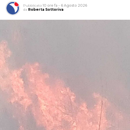
Pubblicato
10 ore fa
–
6 Agosto 2026
da
Roberta Sottoriva
L’attività, che si è svolta grazie anche al supporto del 1°
Reggimento Carabinieri Paracadutisti “Tuscania” e del
Nucleo Cinofili di Santa Maria Galeria, è nata da
un’attività info-investigativa cui sono seguiti
accertamenti sul territorio.