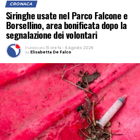
CRONACA
Siringhe usate nel Parco Falcone e
Borsellino, area bonificata dopo la
segnalazione dei volontari
Pubblicato
15 ore fa
–
6 Agosto 2026
da
Elisabetta De Falco
INCENDIO
CASILINA
SUD
ELICOTTERO
PROTEZIONE
INCENDIO
AIB VIGILI
CIVILE
CASILINA
DEL FUOCO
PASSO
SUD
GENOVESE