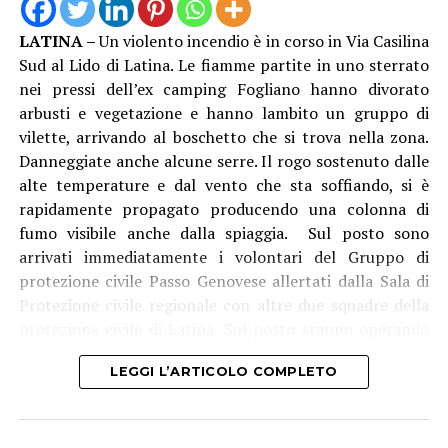
Nel laboratorio sono stati inoltre rinvenuti e messi in
LATINA –
Un violento incendio è in corso in Via Casilina
sicurezza: due secchi in plastica contenenti
Sud al Lido di Latina. Le fiamme partite in uno sterrato
rispettivamente 4,8 kg e 4 kg di cocaina in fase di
nei pressi dell’ex camping Fogliano hanno divorato
raffinazione, un ingente quantitativo di sostanze da
arbusti e vegetazione e hanno lambito un gruppo di
taglio, 27 sacchi di pellet da 15 kg ciascuno,
vilette, arrivando al boschetto che si trova nella zona.
verosimilmente intrisi di stupefacente e oggetto di
Danneggiate anche alcune serre. Il rogo sostenuto dalle
lavorazione, diversi recipienti contenenti solventi e
alte temperature e dal vento che sta soffiando, si è
setacci utilizzati per l’estrazione chimica della sostanza
rapidamente propagato producendo una colonna di
dal pellet, oltre ai residui delle lavorazioni già
fumo visibile anche dalla spiaggia. Sul posto sono
effettuate.
arrivati immediatamente i volontari del Gruppo di
protezione civile Passo Genovese allertati dalla Sala di
Mentre il denaro, i beni e la droga già confezionata sono
Protezione civile regionale con altre due squadre della
stati immediatamente sequestrati. L’intera area della
protezione civile di Latina. Sul posto stanno operando
raffineria è stata isolata e sottoposta a minuziosi rilievi
anche i vigili del fuoco con un’autobotte e da poco è
tecnici da parte di personale specializzato dei
LEGGI L’ARTICOLO COMPLETO
arrivato l’elicottero antincendio del corpo che sta
Carabinieri del R.I.S. di Roma, per determinare l’esatta
effettuando lanci di acqua.
modalità di estrazione del narcotico e quantificare la
sostanza ancora in fase di lavorazione.