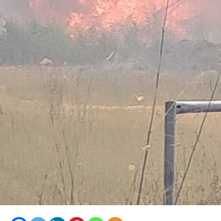
Nella casa su via del Lido, nel tratto di via Antonio
Pennacchi, i Carabinieri hanno sequestrato 18 involucri
contenenti complessivamente circa 18,2 kg di cocaina,
la somma in contanti di 8.810 euro, una macchina
conta-soldi, due orologi di lusso, vari gioielli e preziosi, 6
smartphone, un computer portatile, fogli manoscritti
riportanti la contabilità dell’attività illecita, una pistola
ad aria compressa, uno sfollagente telescopico e un
taser.
I successivi e approfonditi controlli nelle pertinenze
esterne dell’immobile hanno permesso di scoprire,
abilmente occultata tra la fitta vegetazione, una vera e
propria raffineria di cocaina. Al suo interno i Carabinieri
hanno individuato un laboratorio per il taglio e il
confezionamento della droga, allestito con bilance,
setacci, forni a microonde, macchine per il sottovuoto e
presse utilizzate per la creazione dei singoli pacchi di
sostanza.