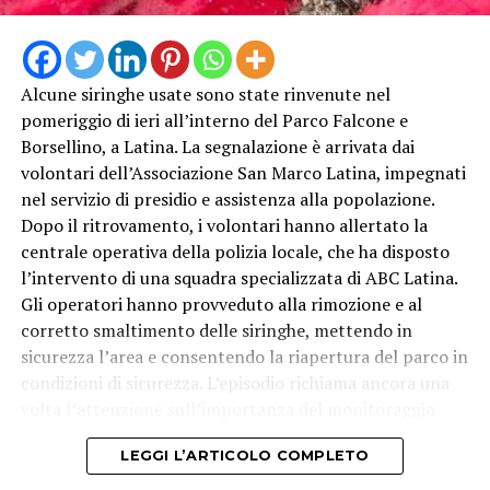
Alcune siringhe usate sono state rinvenute nel
pomeriggio di ieri all’interno del Parco Falcone e
Borsellino, a Latina. La segnalazione è arrivata dai
volontari dell’Associazione San Marco Latina, impegnati
nel servizio di presidio e assistenza alla popolazione.
Dopo il ritrovamento, i volontari hanno allertato la
centrale operativa della polizia locale, che ha disposto
l’intervento di una squadra specializzata di ABC Latina.
Gli operatori hanno provveduto alla rimozione e al
corretto smaltimento delle siringhe, mettendo in
sicurezza l’area e consentendo la riapertura del parco in
condizioni di sicurezza. L’episodio richiama ancora una
volta l’attenzione sull’importanza del monitoraggio
degli spazi pubblici, in particolare delle aree verdi
LEGGI L’ARTICOLO COMPLETO
frequentate quotidianamente da famiglie e bambini.