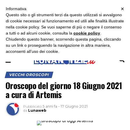
×
ASCOLTA RADIO LUNA
ASCOLTA RADIO IMMAGINE
ASCOLTA RADIO LATINA
Informativa
Questo sito o gli strumenti terzi da questo utilizzati si avvalgono
di cookie necessari al funzionamento ed utili alle finalità illustrate
nella cookie policy. Se vuoi saperne di più o negare il consenso
a tutti o ad alcuni cookie, consulta la
cookie policy
.
Chiudendo questo banner, scorrendo questa pagina, cliccando
su un link o proseguendo la navigazione in altra maniera,
acconsenti all’uso dei cookie.
VECCHI OROSCOPI
Oroscopo del giorno 18 Giugno 2021
a cura di Artemis
Pubblicato
5 anni fa
–
17 Giugno 2021
da
Lunaweb