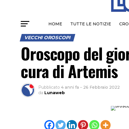
HOME
TUTTE LE NOTIZIE
CRO
VECCHI OROSCOPI
Oroscopo del gio
cura di Artemis
Pubblicato
4 anni fa
–
26 Febbraio 2022
da
Lunaweb