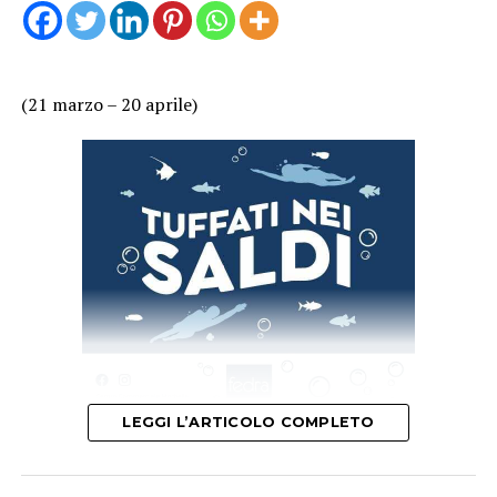
(21 marzo – 20 aprile)
LEGGI L’ARTICOLO COMPLETO
Mercurio è in risonanza armonica nel vostro segno.
Sentimentalmente, in coppia, dovreste ricevere segni di
affetto dal partner e questo vi farà sentire al settimo