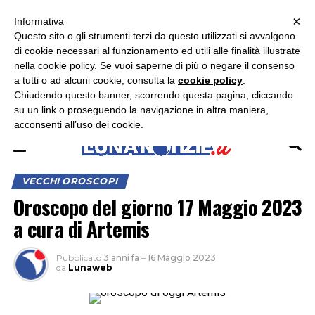
×
ASCOLTA RADIO LUNA
ASCOLTA RADIO IMMAGINE
ASCOLTA RADIO LATINA
Informativa
Questo sito o gli strumenti terzi da questo utilizzati si avvalgono
di cookie necessari al funzionamento ed utili alle finalità illustrate
nella cookie policy. Se vuoi saperne di più o negare il consenso
a tutti o ad alcuni cookie, consulta la
cookie policy
.
Chiudendo questo banner, scorrendo questa pagina, cliccando
su un link o proseguendo la navigazione in altra maniera,
acconsenti all’uso dei cookie.
VECCHI OROSCOPI
Oroscopo del giorno 17 Maggio 2023
a cura di Artemis
Pubblicato
3 anni fa
–
16 Maggio 2023
da
Lunaweb