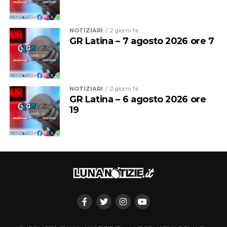
intrattenimento musicale e danzante dei pubblici
esercizi e degli stabilimenti balneari, quando autorizzate
NOTIZIARI
2 giorni fa
secondo le modalità previste dalla legge.
GR Latina – 7 agosto 2026 ore 7
Per chi non rispetterà le disposizioni è prevista una
sanzione amministrativa fino a 500 euro
, oltre alle
eventuali sanzioni accessorie.
NOTIZIARI
2 giorni fa
GR Latina – 6 agosto 2026 ore
A queste misure si aggiunge l’ordinanza già in vigore per
19
la tutela del decoro civico. Il provvedimento vieta il
bivacco nelle piazze, nelle strade, nei luoghi pubblici e
aperti al pubblico, nei parchi cittadini e nelle aree in
prossimità dei pubblici esercizi.
Vietato anche abbandonare o disseminare avanzi di cibo
e bevande negli spazi pubblici e aperti al pubblico.
Le regole riguardano inoltre l’abbigliamento negli spazi
urbani: non è consentito passeggiare nelle strade e