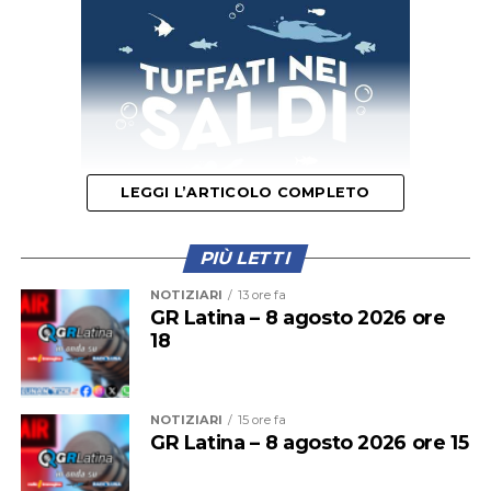
LEGGI L’ARTICOLO COMPLETO
PIÙ LETTI
Il provvedimento disciplina anche la somministrazione
NOTIZIARI
13 ore fa
di bevande alcoliche e le attività di intrattenimento
GR Latina – 8 agosto 2026 ore
18
musicale e danzante, con l’obiettivo di prevenire
situazioni di criticità legate agli assembramenti e
all’utilizzo improprio delle spiagge.
NOTIZIARI
15 ore fa
GR Latina – 8 agosto 2026 ore 15