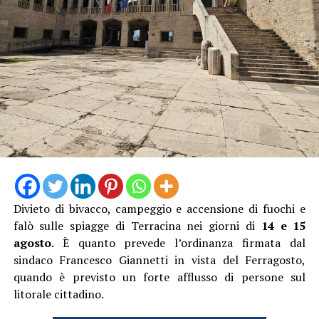
denunciato l’accaduto anche attraverso un video
pubblicato sui social, nella speranza di poter raccogliere
informazioni utili a ricostruire quanto accaduto e
individuare il responsabile.
Al momento, infatti, non risulta che qualcuno abbia
assistito direttamente all’incidente, nonostante il
lungomare fosse particolarmente affollato proprio
nell’ora di punta del sabato.
Divieto di bivacco, campeggio e accensione di fuochi e
falò sulle spiagge di Terracina nei giorni di
14 e 15
agosto
. È quanto prevede l’ordinanza firmata dal
sindaco Francesco Giannetti in vista del Ferragosto,
quando è previsto un forte afflusso di persone sul
litorale cittadino.