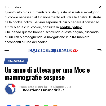
×
ASCOLTA RADIO LUNA
ASCOLTA RADIO IMMAGINE
ASCOLTA RADIO LATINA
Informativa
Questo sito o gli strumenti terzi da questo utilizzati si avvalgono
×
di cookie necessari al funzionamento ed utili alle finalità illustrate
nella cookie policy. Se vuoi saperne di più o negare il consenso
a tutti o ad alcuni cookie, consulta la
cookie policy
.
Chiudendo questo banner, scorrendo questa pagina, cliccando
su un link o proseguendo la navigazione in altra maniera,
acconsenti all’uso dei cookie.
CRONACA
Un anno di attesa per una Moc e
mammografie sospese
Pubblicato
11 anni fa
–
16 Giugno 2015
da
Redazione Lunanotizie.it