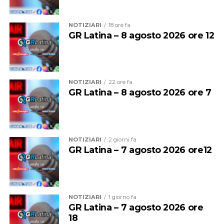
NOTIZIARI
18 ore fa
GR Latina – 8 agosto 2026 ore 12
NOTIZIARI
22 ore fa
GR Latina – 8 agosto 2026 ore 7
Per entrambe le giornate sarà quindi vietato
bivaccare,
campeggiare e accendere fuochi o falò
su tutte le
spiagge del litorale comunale.
NOTIZIARI
2 giorni fa
GR Latina – 7 agosto 2026 ore12
Sono inoltre vietate la vendita e la somministrazione di
bevande alcoliche nei pubblici esercizi, compresi gli
stabilimenti balneari, dalle
2 alle 7 del mattino
.
NOTIZIARI
1 giorno fa
Prevista anche una stretta sulla musica: dalle
2
GR Latina – 7 agosto 2026 ore
dovranno essere ridotte le emissioni sonore, mentre
18
dalle
3
dovranno cessare completamente le attività di