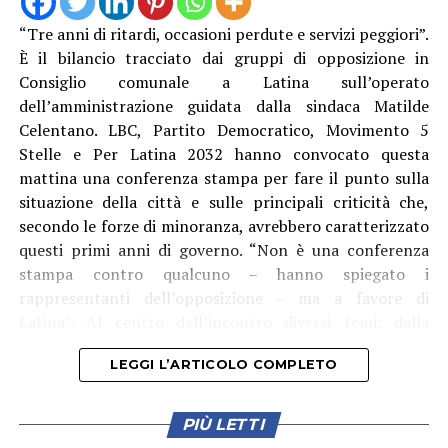
Un altro elemento evidenziato dalla minoranza riguarda
“Tre anni di ritardi, occasioni perdute e servizi peggiori”.
gli atti relativi alla consegna e al collaudo. Il 24 luglio,
È il bilancio tracciato dai gruppi di opposizione in
alla vigilia della riapertura, sarebbe stato sottoscritto il
Consiglio comunale a Latina sull’operato
verbale di consegna anticipata nel quale le opere
dell’amministrazione guidata dalla sindaca Matilde
vengono indicate come prive di difetti e vizi palesi. Nella
Celentano. LBC, Partito Democratico, Movimento 5
stessa giornata è stato redatto anche un verbale di
Stelle e Per Latina 2032 hanno convocato questa
collaudo parziale.
mattina una conferenza stampa per fare il punto sulla
situazione della città e sulle principali criticità che,
Durante la commissione, secondo quanto riferito dai
secondo le forze di minoranza, avrebbero caratterizzato
consiglieri, il collaudatore avrebbe chiarito che
questi primi anni di governo. “Non è una conferenza
quest’ultimo documento era finalizzato alla riapertura
stampa contro qualcuno – hanno spiegato i
in sicurezza del parco, mentre il collaudo definitivo
rappresentanti dell’opposizione – ma a favore di
dovrebbe essere completato entro dicembre.
Latina”. Al centro dell’incontro diversi temi: dalla
gestione della marina ai servizi pubblici, dal bilancio
L’opposizione mette in relazione questi atti con alcune
LEGGI L’ARTICOLO COMPLETO
comunale ai trasporti, passando per ABC, emergenza
criticità emerse successivamente, in particolare quelle
idrica, cultura e fondi PNRR. Secondo i gruppi di
relative alla pavimentazione in Levostab 99 e
opposizione, il problema principale sarebbe “un’assenza
PIÙ LETTI
all’accessibilità di alcune aree. Da qui la richiesta di
di programmazione” e una gestione basata più sugli