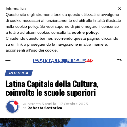
×
ASCOLTA RADIO LUNA
ASCOLTA RADIO IMMAGINE
ASCOLTA RADIO LATINA
Informativa
Questo sito o gli strumenti terzi da questo utilizzati si avvalgono
×
di cookie necessari al funzionamento ed utili alle finalità illustrate
nella cookie policy. Se vuoi saperne di più o negare il consenso
a tutti o ad alcuni cookie, consulta la
cookie policy
.
Chiudendo questo banner, scorrendo questa pagina, cliccando
su un link o proseguendo la navigazione in altra maniera,
acconsenti all’uso dei cookie.
POLITICA
Latina Capitale della Cultura,
coinvolte le scuole superiori
Pubblicato
3 anni fa
–
17 Ottobre 2023
da
Roberta Sottoriva