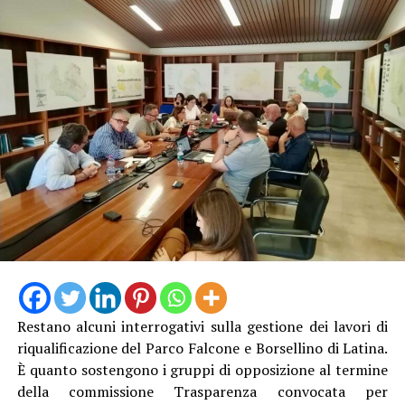
“Quello della difesa della costa – afferma la sindaca
Matilde Celentano – è un impegno strategico per la
nostra amministrazione, perché significa proteggere il
Restano alcuni interrogativi sulla gestione dei lavori di
territorio e l’ambiente, risorse fondamentale per lo
riqualificazione del Parco Falcone e Borsellino di Latina.
sviluppo turistico ed economico della nostra città.
È quanto sostengono i gruppi di opposizione al termine
L’approvazione del progetto esecutivo e l’avvio delle
della commissione Trasparenza convocata per
procedure per l’affidamento dei lavori rappresentano