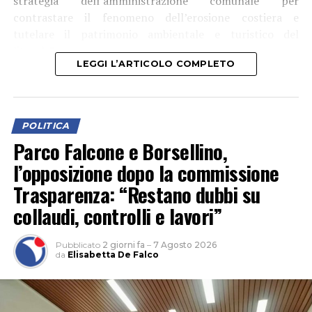
strategia dell’amministrazione comunale per
contrastare il fenomeno dell’erosione costiera e
tutelare il patrimonio ambientale e turistico del
litorale”.
LEGGI L’ARTICOLO COMPLETO
POLITICA
Parco Falcone e Borsellino,
l’opposizione dopo la commissione
Trasparenza: “Restano dubbi su
collaudi, controlli e lavori”
Pubblicato
2 giorni fa
–
7 Agosto 2026
da
Elisabetta De Falco
Tra le aree interessate anche Rio Martino, “sul quale
saranno realizzati interventi finalizzati alla salvaguardia
dell’arenile e al miglioramento della resilienza del
sistema costiero”.