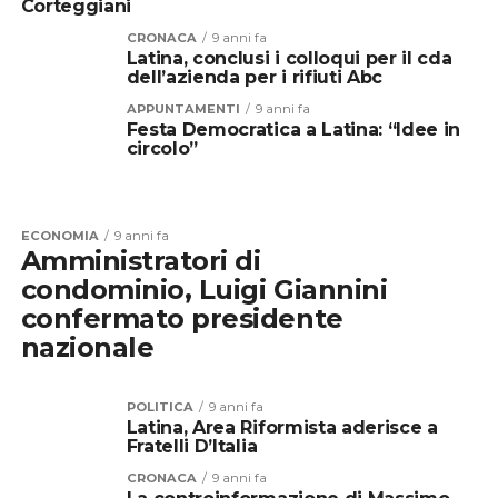
Corteggiani
CRONACA
9 anni fa
Latina, conclusi i colloqui per il cda
dell’azienda per i rifiuti Abc
APPUNTAMENTI
9 anni fa
Festa Democratica a Latina: “Idee in
circolo”
ECONOMIA
9 anni fa
Amministratori di
condominio, Luigi Giannini
confermato presidente
nazionale
POLITICA
9 anni fa
Latina, Area Riformista aderisce a
Fratelli D’Italia
CRONACA
9 anni fa