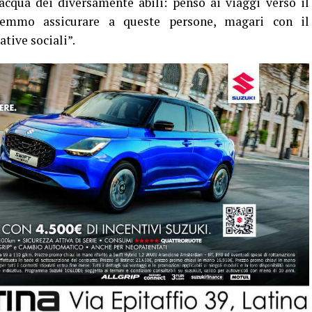
acqua dei diversamente abili: penso ai viaggi verso il
remmo assicurare a queste persone, magari con il
tive sociali”.