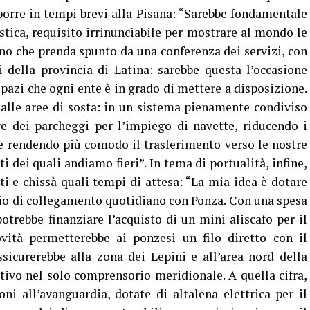
porre in tempi brevi alla Pisana: “Sarebbe fondamentale
stica, requisito irrinunciabile per mostrare al mondo le
ano che prenda spunto da una conferenza dei servizi, con
 della provincia di Latina: sarebbe questa l’occasione
 spazi che ogni ente è in grado di mettere a disposizione.
e alle aree di sosta: in un sistema pienamente condiviso
re dei parcheggi per l’impiego di navette, riducendo i
 e rendendo più comodo il trasferimento verso le nostre
i dei quali andiamo fieri”. In tema di portualità, infine,
i e chissà quali tempi di attesa: “La mia idea è dotare
zio di collegamento quotidiano con Ponza. Con una spesa
trebbe finanziare l’acquisto di un mini aliscafo per il
ovità permetterebbe ai ponzesi un filo diretto con il
icurerebbe alla zona dei Lepini e all’area nord della
ivo nel solo comprensorio meridionale. A quella cifra,
oni all’avanguardia, dotate di altalena elettrica per il