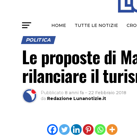
HOME
TUTTE LE NOTIZIE
CRO
POLITICA
Le proposte di Ma
rilanciare il tur
Pubblicato
8 anni fa
–
22 Febbraio 2018
da
Redazione Lunanotizie.it