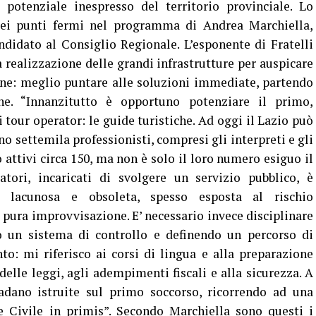
otenziale inespresso del territorio provinciale. Lo
dei punti fermi nel programma di Andrea Marchiella,
didato al Consiglio Regionale. L’esponente di Fratelli
a realizzazione delle grandi infrastrutture per auspicare
mine: meglio puntare alle soluzioni immediate, partendo
ne. “Innanzitutto è opportuno potenziare il primo,
tour operator: le guide turistiche. Ad oggi il Lazio può
o settemila professionisti, compresi gli interpreti e gli
attivi circa 150, ma non è solo il loro numero esiguo il
atori, incaricati di svolgere un servizio pubblico, è
 lacunosa e obsoleta, spesso esposta al rischio
 pura improvvisazione. E’ necessario invece disciplinare
do un sistema di controllo e definendo un percorso di
: mi riferisco ai corsi di lingua e alla preparazione
elle leggi, agli adempimenti fiscali e alla sicurezza. A
adano istruite sul primo soccorso, ricorrendo ad una
ne Civile in primis”. Secondo Marchiella sono questi i