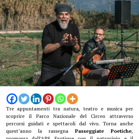
trampoli, il Cantagallo Menestrello, i Saltafossum, la
Donna Corvo, i Corti teatrali della tradizione medievale,
il Cacciatore di topi, l’Araldo del borgo e il Mendicante
pellegrino.
Tre appuntamenti tra natura, teatro e musica per
scoprire il Parco Nazionale del Circeo attraverso
Camminando nel borgo si incroceranno proposte
percorsi guidati e spettacoli dal vivo. Torna anche
artistiche per tutti i gusti. Presso l’Infermeria dei
quest’anno la rassegna
Passeggiate Poetiche
,
Conversi andrà in scena lo spettacolo di teatro-danza
promossa dall’APS Exotique con il patrocinio e il