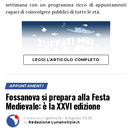
settimana con un programma ricco di appuntamenti
capaci di coinvolgere pubblici di tutte le età.
LEGGI L’ARTICOLO COMPLETO
APPUNTAMENTI
Fossanova si prepara alla Festa
Il primo appuntamento del weekend è quello di domani,
Medievale: è la XXVI edizione
sabato 8 agosto
, quando la festa si aprirà con un
momento dedicato alla cultura. Protagonista sarà la
Pubblicato
1 giorno fa
–
6 Agosto 2026
presentazione del libro
“Percorsi incerti. Vite di madri
da
Redazione Lunanotizie.it
tra l’essere grembo e arciere”
della scrittrice Carla