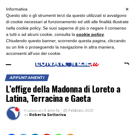
×
ASCOLTA RADIO LUNA
ASCOLTA RADIO IMMAGINE
ASCOLTA RADIO LATINA
Informativa
Questo sito o gli strumenti terzi da questo utilizzati si avvalgono
×
di cookie necessari al funzionamento ed utili alle finalità illustrate
nella cookie policy. Se vuoi saperne di più o negare il consenso
a tutti o ad alcuni cookie, consulta la
cookie policy
.
Chiudendo questo banner, scorrendo questa pagina, cliccando
su un link o proseguendo la navigazione in altra maniera,
acconsenti all’uso dei cookie.
APPUNTAMENTI
L’effige della Madonna di Loreto a
Latina, Terracina e Gaeta
Pubblicato
5 anni fa
–
25 Febbraio 2021
da
Roberta Sottoriva