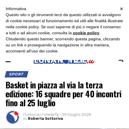
×
ASCOLTA RADIO LUNA
ASCOLTA RADIO IMMAGINE
ASCOLTA RADIO LATINA
Informativa
Questo sito o gli strumenti terzi da questo utilizzati si avvalgono
×
di cookie necessari al funzionamento ed utili alle finalità illustrate
nella cookie policy. Se vuoi saperne di più o negare il consenso
a tutti o ad alcuni cookie, consulta la
cookie policy
.
Chiudendo questo banner, scorrendo questa pagina, cliccando
su un link o proseguendo la navigazione in altra maniera,
acconsenti all’uso dei cookie.
SPORT
Basket in piazza al via la terza
edizione: 16 squadre per 40 incontri
fino al 25 luglio
Pubblicato
1 mese fa
–
29 Giugno 2026
da
Roberta Sottoriva