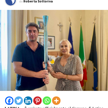
da
Roberta Sottoriva
competenze maturato in questi anni.
Nel 2025 Alessandro ha inoltre conseguito la
qualifica
federale di Allenatore
, che gli consente di guidare
formazioni d’Eccellenza e squadre senior fino alla Serie
B Nazionale, un ulteriore tassello nel suo percorso di
crescita tecnica.