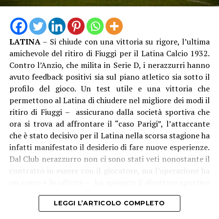
grandi eventi e di proiettarsi con entusiasmo verso i
valori universali dello sport, dell’inclusione e dell’unità”.
LATINA
– Si chiude con una vittoria su rigore, l’ultima
amichevole del ritiro di Fiuggi per il Latina Calcio 1932.
Contro l’Anzio, che milita in Serie D, i nerazzurri hanno
avuto feedback positivi sia sul piano atletico sia sotto il
profilo del gioco. Un test utile e una vittoria che
permettono al Latina di chiudere nel migliore dei modi il
ritiro di Fiuggi – assicurano dalla società sportiva che
ora si trova ad affrontare il “caso Parigi”, l’attaccante
che è stato decisivo per il Latina nella scorsa stagione ha
infatti manifestato il desiderio di fare nuove esperienze.
Dal Club nerazzurro non ci sono stati veti nonostante il
“La consegna della Torcia Olimpica – aggiunge
contratto in essere con il giocatore, ma l’operazione ha
l’assessore allo Sport Andrea Chiarato – rappresenta il
un costo e le offerte – ha spiegato il direttore sportivo
coronamento perfetto di un impegno imponente,
Condò – dovranno arrivare entro il 15 agosto.
durato mesi, che ha visto il contributo appassionato e
LEGGI L’ARTICOLO COMPLETO
fondamentale di centinaia di persone: dagli uffici