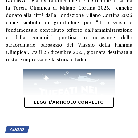
LATINA
– È arrivata ufficialmente al Comune di Latina
Una crescita costante che oggi la società sceglie di
la Torcia Olimpica di Milano Cortina 2026, cimelio
mettere nuovamente al servizio del proprio settore
donato alla città dalla Fondazione Milano Cortina 2026
giovanile, con la convinzione che investire nelle persone
come simbolo di gratitudine per “il prezioso e
significhi investire nel futuro del club.
fondamentale contributo offerto dall’amministrazione
e dalla comunità pontina in occasione dello
straordinario passaggio del Viaggio della Fiamma
Olimpica”. Era il 26 dicembre 2025, giornata destinata a
restare impressa nella storia citadina.
LEGGI L’ARTICOLO COMPLETO
AUDIO