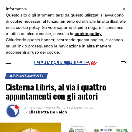
×
ASCOLTA RADIO LUNA
ASCOLTA RADIO IMMAGINE
ASCOLTA RADIO LATINA
Informativa
Questo sito o gli strumenti terzi da questo utilizzati si avvalgono
×
di cookie necessari al funzionamento ed utili alle finalità illustrate
nella cookie policy. Se vuoi saperne di più o negare il consenso
a tutti o ad alcuni cookie, consulta la
cookie policy
.
Chiudendo questo banner, scorrendo questa pagina, cliccando
su un link o proseguendo la navigazione in altra maniera,
acconsenti all’uso dei cookie.
APPUNTAMENTI
Cisterna Libris, al via i quattro
appuntamenti con gli autori
Pubblicato
1 mese fa
–
29 Giugno 2026
da
Elisabetta De Falco