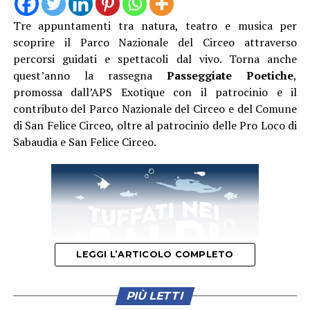
Tre appuntamenti tra natura, teatro e musica per
scoprire il Parco Nazionale del Circeo attraverso
Camminando nel borgo si incroceranno proposte
percorsi guidati e spettacoli dal vivo. Torna anche
artistiche per tutti i gusti. Presso l’Infermeria dei
quest’anno la rassegna
Passeggiate Poetiche
,
Conversi andrà in scena lo spettacolo di teatro-danza
promossa dall’APS Exotique con il patrocinio e il
“Le Donne del Fuoco” a cura di Piedi Scalzi, un’opera
contributo del Parco Nazionale del Circeo e del Comune
intensa ispirata all’universo femminile medievale,
di San Felice Circeo, oltre al patrocinio delle Pro Loco di
mentre la Grande Arena si accenderà con le maestose
Sabaudia e San Felice Circeo.
esibizioni di danza con il fuoco e teatro fisico della
compagnia Una Lamp.
Una delle grandi novità di questa edizione sarà la visita
straordinaria del laghetto nel Giardino degli Ulivi del
Vivaio Aumenta, un incantevole giardino all’italiana in
stile rinascimentale che farà da sfondo agli spettacoli di
LEGGI L’ARTICOLO COMPLETO
danza aerea “Anima Antiqua”, agli avvincenti duelli di
combattimento di Ars Historica, e agli interventi
suggestivi del Cantagallo Menestrello, il “gallo speciale”
PIÙ LETTI
capace di trasformare ogni performance in uno