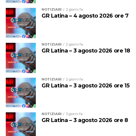
sia i versi sia la musica.
NOTIZIARI
2 giorni fa
GR Latina – 4 agosto 2026 ore 7
NOTIZIARI
2 giorni fa
GR Latina – 3 agosto 2026 ore 18
NOTIZIARI
2 giorni fa
GR Latina – 3 agosto 2026 ore 15
Munito di un repertorio che spazia dalla musica barocca
a quella contemporanea, Mark Milhofer è uno dei
cantanti più ricercati in Italia: dopo essere stato corista
a Magdalen College a Oxford e aver studiato alla
NOTIZIARI
3 giorni fa
GR Latina – 3 agosto 2026 ore 8
Guildhall School of Music di Londra, ha debuttato in
Italia scelto da Giorgio Strehler per “Così fan tutte” al
Piccolo Teatro di Milano, per poi cantare su palcoscenici