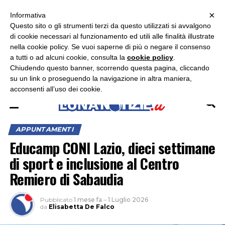
×
ASCOLTA RADIO LUNA
ASCOLTA RADIO IMMAGINE
ASCOLTA RADIO LATINA
Informativa
Questo sito o gli strumenti terzi da questo utilizzati si avvalgono
×
di cookie necessari al funzionamento ed utili alle finalità illustrate
nella cookie policy. Se vuoi saperne di più o negare il consenso
a tutti o ad alcuni cookie, consulta la
cookie policy
.
Chiudendo questo banner, scorrendo questa pagina, cliccando
su un link o proseguendo la navigazione in altra maniera,
acconsenti all’uso dei cookie.
APPUNTAMENTI
Educamp CONI Lazio, dieci settimane
di sport e inclusione al Centro
Remiero di Sabaudia
Pubblicato
1 mese fa
–
1 Luglio 2026
da
Elisabetta De Falco