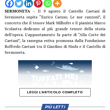
che quest’anno si cimenterà in prima persona
nell’intraprendere un viaggio musicale tra flamenco,
SERMONETA
– Il 9 agosto il Castello Caetani di
jazz e latin con i suoi amici e colleghi. I colori radiosi del
Sermoneta ospita “Enrico Caruso. Le sue canzoni”, il
Mediterraneo verranno raccontati in composizioni
concerto che il tenore Mark Milhofer e il pianista Marco
originali che racchiudono il patrimonio folkloristico
Scolastra dedicano al più grande tenore della storia
andaluso, l’eredità araba e sefardita. Le opere che
dell’opera. L’appuntamento fa parte di “Alla Corte dei
verranno presentate saranno caratterizzate da ritmi
Caetani”, la rassegna estiva promossa dalla Fondazione
polimetrici e moduli melodici che riflettono
Roffredo Caetani tra il Giardino di Ninfa e il Castello di
l’eterogeneità culturale delle terre da cui provengono.
Sermoneta.
Un ampio spazio è dedicato all’improvvisazione, favorita
dalla profonda intesa tra i musicisti, elemento che rende
ogni esibizione unica e contribuisce a creare una
proposta musicale sempre nuova e originale.
Il Caroso Festival è come sempre ideato e diretto dal
maestro Stefano Raponi il quale si avvale del patrocinio
LEGGI L’ARTICOLO COMPLETO
dei comuni Città di Sermoneta e Città di Lanuvio, con il
supporto degli sponsor l’Università delle Tre Età
PIÙ LETTI
Sermoneta e Aurora Medieval House. Per avere ulteriori