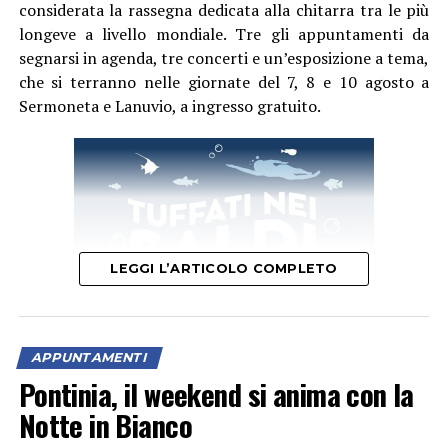
considerata la rassegna dedicata alla chitarra tra le più
longeve a livello mondiale. Tre gli appuntamenti da
segnarsi in agenda, tre concerti e un’esposizione a tema,
che si terranno nelle giornate del 7, 8 e 10 agosto a
Sermoneta e Lanuvio, a ingresso gratuito.
LEGGI L’ARTICOLO COMPLETO
APPUNTAMENTI
Pontinia, il weekend si anima con la
Il primo appuntamento è per venerdì 7 agosto dalle ore
Notte in Bianco
21 con Leo Andersen e Valentina Ranalli protagonisti di