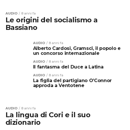
AUDIO
8 anni fa
Le origini del socialismo a
Bassiano
AUDIO
8 anni fa
Alberto Cardosi, Gramsci, il popolo e
un concorso internazionale
AUDIO
8 anni fa
Il fantasma del Duce a Latina
AUDIO
8 anni fa
La figlia del partigiano O’Connor
approda a Ventotene
AUDIO
8 anni fa
La lingua di Cori e il suo
dizionario