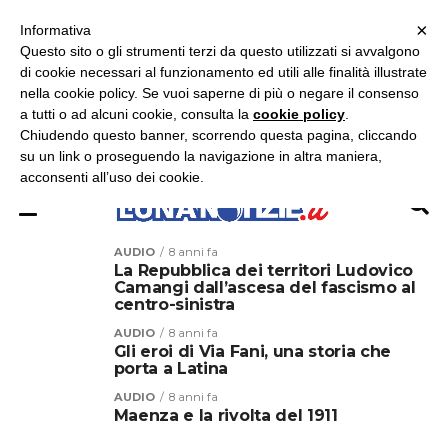
×
ASCOLTA RADIO LUNA
ASCOLTA RADIO IMMAGINE
ASCOLTA RADIO LATINA
Informativa
Questo sito o gli strumenti terzi da questo utilizzati si avvalgono
×
di cookie necessari al funzionamento ed utili alle finalità illustrate
nella cookie policy. Se vuoi saperne di più o negare il consenso
a tutti o ad alcuni cookie, consulta la
cookie policy
.
Chiudendo questo banner, scorrendo questa pagina, cliccando
su un link o proseguendo la navigazione in altra maniera,
acconsenti all’uso dei cookie.
AUDIO
8 anni fa
La Repubblica dei territori Ludovico
Camangi dall’ascesa del fascismo al
centro-sinistra
AUDIO
8 anni fa
Gli eroi di Via Fani, una storia che
porta a Latina
AUDIO
8 anni fa
Maenza e la rivolta del 1911