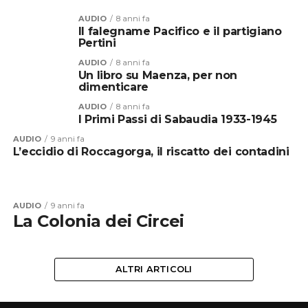
AUDIO
8 anni fa
Il falegname Pacifico e il partigiano
Pertini
AUDIO
8 anni fa
Un libro su Maenza, per non
dimenticare
AUDIO
8 anni fa
I Primi Passi di Sabaudia 1933-1945
AUDIO
9 anni fa
L’eccidio di Roccagorga, il riscatto dei contadini
AUDIO
9 anni fa
La Colonia dei Circei
ALTRI ARTICOLI