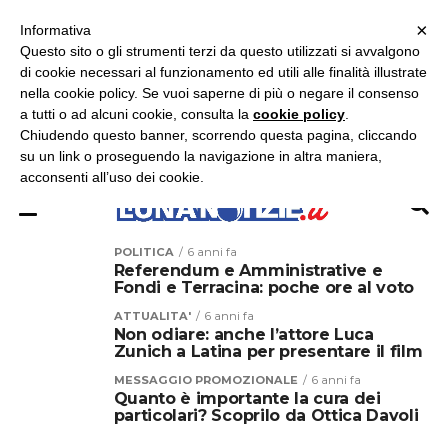
×
ASCOLTA RADIO LUNA
ASCOLTA RADIO IMMAGINE
ASCOLTA RADIO LATINA
Informativa
Questo sito o gli strumenti terzi da questo utilizzati si avvalgono
×
di cookie necessari al funzionamento ed utili alle finalità illustrate
nella cookie policy. Se vuoi saperne di più o negare il consenso
a tutti o ad alcuni cookie, consulta la
cookie policy
.
Chiudendo questo banner, scorrendo questa pagina, cliccando
su un link o proseguendo la navigazione in altra maniera,
acconsenti all’uso dei cookie.
POLITICA
6 anni fa
Referendum e Amministrative e
Fondi e Terracina: poche ore al voto
ATTUALITA'
6 anni fa
Non odiare: anche l’attore Luca
Zunich a Latina per presentare il film
MESSAGGIO PROMOZIONALE
6 anni fa
Quanto è importante la cura dei
particolari? Scoprilo da Ottica Davoli