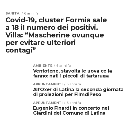
SANITA'
6 anni fa
Covid-19, cluster Formia sale
a 18 il numero dei positivi.
Villa: “Mascherine ovunque
per evitare ulteriori
contagi”
AMBIENTE
6 anni fa
Ventotene, stavolta le uova ce la
fanno: nati i piccoli di tartaruga
APPUNTAMENTI
6 anni fa
All’Oxer di Latina la seconda giornata
di proiezioni per FilmdiPeso
APPUNTAMENTI
6 anni fa
Eugenio Finardi in concerto nei
Giardini del Comune di Latina