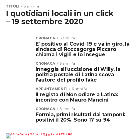
TITOLI
6 anni fa
I quotidiani locali in un click
– 19 settembre 2020
CRONACA
6 anni fa
E’ positivo al Covid-19 e va in giro, la
sindaca di Roccagorga Piccaro
chiama i vigili e lo insegue
CRONACA
6 anni fa
Inneggia all’uccisione di Willy, la
polizia postale di Latina scova
l’autore del profilo fake
APPUNTAMENTI
6 anni fa
Il regista di Non odiare a Latina:
incontro con Mauro Mancini
CRONACA
6 anni fa
Formia, primi risultati dai tamponi:
positivi il 20%. Sono 17 su 94