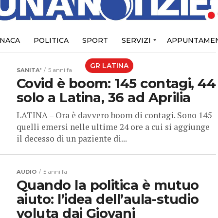
NACA
POLITICA
SPORT
SERVIZI
APPUNTAMEN
GR LATINA
SANITA'
5 anni fa
Covid è boom: 145 contagi, 44
solo a Latina, 36 ad Aprilia
LATINA – Ora è davvero boom di contagi. Sono 145
quelli emersi nelle ultime 24 ore a cui si aggiunge
il decesso di un paziente di...
AUDIO
5 anni fa
Quando la politica è mutuo
aiuto: l’idea dell’aula-studio
voluta dai Giovani