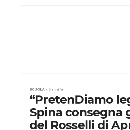
SCUOLA
5 anni fa
“PretenDiamo lega
Spina consegna gl
del Rosselli di Apr