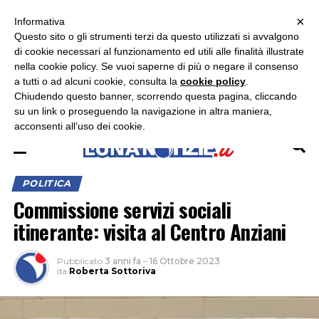
×
ASCOLTA RADIO LUNA
ASCOLTA RADIO IMMAGINE
ASCOLTA RADIO LATINA
Informativa
Questo sito o gli strumenti terzi da questo utilizzati si avvalgono
×
di cookie necessari al funzionamento ed utili alle finalità illustrate
nella cookie policy. Se vuoi saperne di più o negare il consenso
a tutti o ad alcuni cookie, consulta la
cookie policy
.
Chiudendo questo banner, scorrendo questa pagina, cliccando
su un link o proseguendo la navigazione in altra maniera,
acconsenti all’uso dei cookie.
POLITICA
Commissione servizi sociali
itinerante: visita al Centro Anziani
Pubblicato
3 anni fa
–
16 Ottobre 2023
da
Roberta Sottoriva