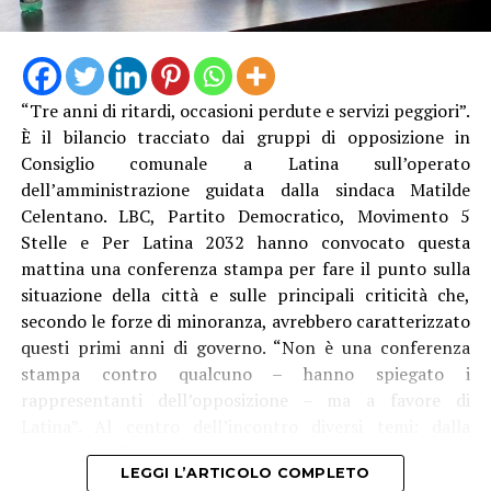
“Tre anni di ritardi, occasioni perdute e servizi peggiori”.
È il bilancio tracciato dai gruppi di opposizione in
Consiglio comunale a Latina sull’operato
dell’amministrazione guidata dalla sindaca Matilde
Celentano. LBC, Partito Democratico, Movimento 5
Stelle e Per Latina 2032 hanno convocato questa
mattina una conferenza stampa per fare il punto sulla
situazione della città e sulle principali criticità che,
secondo le forze di minoranza, avrebbero caratterizzato
questi primi anni di governo. “Non è una conferenza
stampa contro qualcuno – hanno spiegato i
rappresentanti dell’opposizione – ma a favore di
Latina”. Al centro dell’incontro diversi temi: dalla
gestione della marina ai servizi pubblici, dal bilancio
LEGGI L’ARTICOLO COMPLETO
comunale ai trasporti, passando per ABC, emergenza