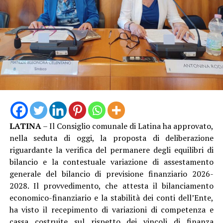
Ad aprire gli interventi è stata la capogruppo del
Partito Democratico Valeria Campagna, che ha puntato
l’attenzione sulla perdita della Bandiera Blu dopo
tredici anni consecutivi e sulla gestione della stagione
balneare. “È il simbolo di un fallimento politico”, ha
dichiarato Campagna, secondo cui i problemi legati al
salvamento, agli affidamenti e alla programmazione del
litorale si sarebbero ripetuti negli ultimi anni senza una
soluzione strutturale. La consigliera dem ha criticato
anche la programmazione culturale estiva e la gestione
LATINA
– Il Consiglio comunale di Latina ha approvato,
degli spazi sul lungomare, sostenendo che Latina
nella seduta di oggi, la proposta di deliberazione
avrebbe perso opportunità di crescita e attrattività
riguardante la verifica del permanere degli equilibri di
rispetto ad altri comuni del territorio.
bilancio e la contestuale variazione di assestamento
generale del bilancio di previsione finanziario 2026-
2028. Il provvedimento, che attesta il bilanciamento
economico-finanziario e la stabilità dei conti dell’Ente,
ha visto il recepimento di variazioni di competenza e
cassa costruite sul rispetto dei vincoli di finanza