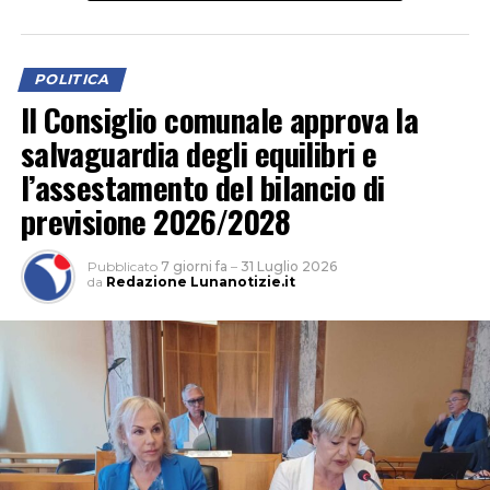
idrica, cultura e fondi PNRR. Secondo i gruppi di
opposizione, il problema principale sarebbe “un’assenza
di programmazione” e una gestione basata più sugli
POLITICA
annunci che sui risultati concreti. Una critica che,
Il Consiglio comunale approva la
secondo i consiglieri, sarebbe emersa in modo
salvaguardia degli equilibri e
particolare durante l’estate, con riferimento alla
gestione degli eventi, dei servizi sul litorale e della
l’assestamento del bilancio di
sicurezza.
previsione 2026/2028
Pubblicato
7 giorni fa
–
31 Luglio 2026
da
Redazione Lunanotizie.it