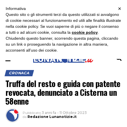
×
ASCOLTA RADIO LUNA
ASCOLTA RADIO IMMAGINE
ASCOLTA RADIO LATINA
Informativa
Questo sito o gli strumenti terzi da questo utilizzati si avvalgono
×
di cookie necessari al funzionamento ed utili alle finalità illustrate
nella cookie policy. Se vuoi saperne di più o negare il consenso
a tutti o ad alcuni cookie, consulta la
cookie policy
.
Chiudendo questo banner, scorrendo questa pagina, cliccando
su un link o proseguendo la navigazione in altra maniera,
acconsenti all’uso dei cookie.
CRONACA
Truffa del resto e guida con patente
revocata, denunciato a Cisterna un
58enne
Pubblicato
3 anni fa
–
11 Ottobre 2023
da
Redazione Lunanotizie.it