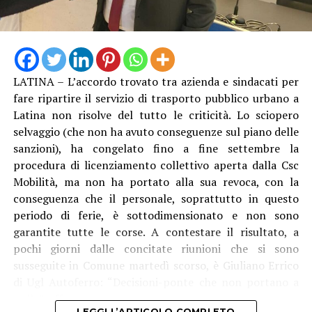
LATINA – L’accordo trovato tra azienda e sindacati per
fare ripartire il servizio di trasporto pubblico urbano a
Latina non risolve del tutto le criticità. Lo sciopero
selvaggio (che non ha avuto conseguenze sul piano delle
sanzioni), ha congelato fino a fine settembre la
procedura di licenziamento collettivo aperta dalla Csc
Mobilità, ma non ha portato alla sua revoca, con la
conseguenza che il personale, soprattutto in questo
periodo di ferie, è sottodimensionato e non sono
garantite tutte le corse. A contestare il risultato, a
pochi giorni dalle concitate riunioni che si sono
susseguite in Comune martedì scorso, è Giuliano Errico
di Ugl Autoferro: “Decisioni-ponte che non portano a
nulla”, afferma.
LEGGI L’ARTICOLO COMPLETO