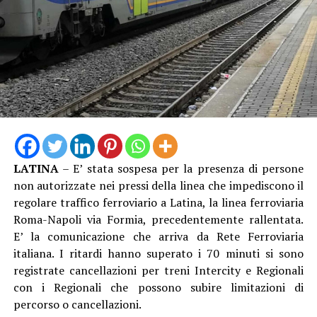
Dunque nuovi scioperi in vista?
“Cercheremo in tutte le sedi di farci sentire, ma abbiamo
sempre utilizzato gli strumenti di legge. È ovvio che
qualora una situazione del genere dovesse continuare,
aprire le procedure di raffreddamento e conciliazione
sarebbe un passo ipotizzabile”.
LATINA
– E’ stata sospesa per la presenza di persone
non autorizzate nei pressi della linea che impediscono il
regolare traffico ferroviario a Latina, la linea ferroviaria
Roma-Napoli via Formia, precedentemente rallentata.
E’ la comunicazione che arriva da Rete Ferroviaria
italiana. I ritardi hanno superato i 70 minuti si sono
registrate cancellazioni per treni Intercity e Regionali
con i Regionali che possono subire limitazioni di
percorso o cancellazioni.