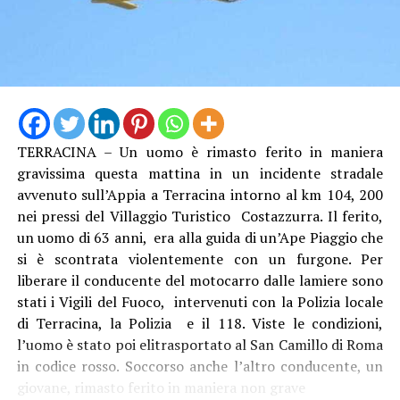
TERRACINA – Un uomo è rimasto ferito in maniera
gravissima questa mattina in un incidente stradale
avvenuto sull’Appia a Terracina intorno al km 104, 200
nei pressi del Villaggio Turistico Costazzurra. Il ferito,
un uomo di 63 anni, era alla guida di un’Ape Piaggio che
Audio
si è scontrata violentemente con un furgone. Per
00:00
00:00
Player
liberare il conducente del motocarro dalle lamiere sono
Per il sindacalista, che martedì sedeva al tavolo con
stati i Vigili del Fuoco, intervenuti con la Polizia locale
altre due sigle, Cgil e Uil, ci sono due motivi
di Terracina, la Polizia e il 118. Viste le condizioni,
fondamentali: “Se non si revoca la procedura o si chiude
l’uomo è stato poi elitrasportato al San Camillo di Roma
con un esito positivo la procedura di licenziamento
in codice rosso. Soccorso anche l’altro conducente, un
collettivo, diventa un problema assumere, e qui serve
giovane, rimasto ferito in maniera non grave
assumere. Inoltre, se non si fanno interventi usando, in