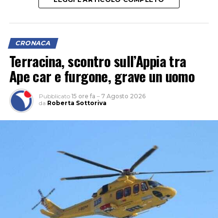
CRONACA
Terracina, scontro sull’Appia tra
Ape car e furgone, grave un uomo
Pubblicato
15 ore fa
–
7 Agosto 2026
da
Roberta Sottoriva
“Le criticità che restano sono importanti perché c’è una
carenza di personale che unita a un parco mezzi che non
è più efficiente ed efficace come dovrebbe essere, non
potrà garantire, secondo noi, per questa estate, un
servizio eccellente. E siamo anche preoccupati per
l’inizio della stagione scolastica, quando andrà garantito
agli studenti il diritto alla mobilità che è sacrosanto”.