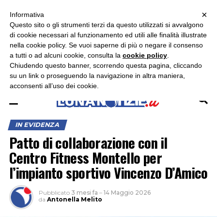
×
ASCOLTA RADIO LUNA
ASCOLTA RADIO IMMAGINE
ASCOLTA RADIO LATINA
Informativa
Questo sito o gli strumenti terzi da questo utilizzati si avvalgono
×
di cookie necessari al funzionamento ed utili alle finalità illustrate
nella cookie policy. Se vuoi saperne di più o negare il consenso
a tutti o ad alcuni cookie, consulta la
cookie policy
.
Chiudendo questo banner, scorrendo questa pagina, cliccando
su un link o proseguendo la navigazione in altra maniera,
acconsenti all’uso dei cookie.
IN EVIDENZA
Patto di collaborazione con il
Centro Fitness Montello per
l’impianto sportivo Vincenzo D’Amico
Pubblicato
3 mesi fa
–
14 Maggio 2026
da
Antonella Melito