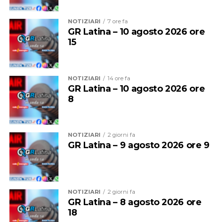
e della Protezione Civile impegnate nelle operazioni a
terra.
NOTIZIARI
7 ore fa
GR Latina – 10 agosto 2026 ore
15
NOTIZIARI
14 ore fa
GR Latina – 10 agosto 2026 ore
8
NOTIZIARI
2 giorni fa
GR Latina – 9 agosto 2026 ore 9
Un vasto incendio si è sviluppato nel tardo pomeriggio
anche sulle colline sopra l’abitato di Sermoneta. Le
NOTIZIARI
2 giorni fa
fiamme hanno interessato due lunghi fronti, partiti da
GR Latina – 8 agosto 2026 ore
versanti opposti, propagandosi rapidamente anche a
18
causa del vento. Non si esclude, al momento, l’ipotesi