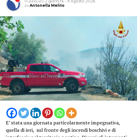
Pubblicato
2 giorni fa
–
9 Agosto 2026
da
Antonella Melito
Ospiti della serata il regista Christian Marazziti e Marco
Giallini, che hanno incontrato il pubblico al termine
della proiezione, raccontando la realizzazione del film e
condividendo aneddoti ed esperienze legate al set e al
loro lavoro nel cinema. Tra gli ospiti presenti anche il
regista Paolo Genovese, già protagonista della serata
inaugurale della rassegna.
E’ stata una giornata particolarmente impegnativa,
quella di ieri, sul fronte degli incendi boschivi e di