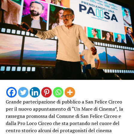
Al termine, il dottor Marco Martino farà il suo ingresso
in Questura dove, dopo aver salutato il personale e i
Funzionari, incontrerà i rappresentanti della stampa
locale per un momento di saluto e di confronto, che
costituirà la prima occasione ufficiale di incontro con gli
organi di informazione del territorio.
Grande partecipazione di pubblico a San Felice Circeo
per il nuovo appuntamento di “Un Mare di Cinema”, la
rassegna promossa dal Comune di San Felice Circeo e
dalla Pro Loco Circeo che sta portando nel cuore del
centro storico alcuni dei protagonisti del cinema