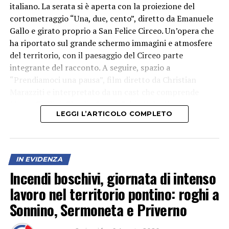
italiano. La serata si è aperta con la proiezione del
cortometraggio “Una, due, cento”, diretto da Emanuele
Gallo e girato proprio a San Felice Circeo. Un’opera che
ha riportato sul grande schermo immagini e atmosfere
del territorio, con il paesaggio del Circeo parte
integrante del racconto. A seguire, spazio a
“Prendiamoci una pausa”, film diretto da Christian
Marazziti e interpretato da un cast che comprende
Marco Giallini, Claudia Gerini, Fabio Volo, Ilenia
LEGGI L’ARTICOLO COMPLETO
Pastorelli e Paolo Calabresi.
IN EVIDENZA
Incendi boschivi, giornata di intenso
lavoro nel territorio pontino: roghi a
Sonnino, Sermoneta e Priverno