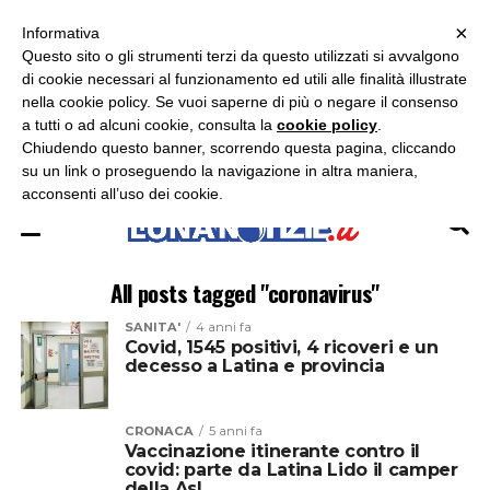
×
ASCOLTA RADIO LUNA
ASCOLTA RADIO IMMAGINE
ASCOLTA RADIO LATINA
Informativa
Questo sito o gli strumenti terzi da questo utilizzati si avvalgono
×
di cookie necessari al funzionamento ed utili alle finalità illustrate
nella cookie policy. Se vuoi saperne di più o negare il consenso
a tutti o ad alcuni cookie, consulta la
cookie policy
.
Chiudendo questo banner, scorrendo questa pagina, cliccando
su un link o proseguendo la navigazione in altra maniera,
acconsenti all’uso dei cookie.
All posts tagged "coronavirus"
SANITA'
4 anni fa
Covid, 1545 positivi, 4 ricoveri e un
decesso a Latina e provincia
CRONACA
5 anni fa
Vaccinazione itinerante contro il
covid: parte da Latina Lido il camper
della Asl