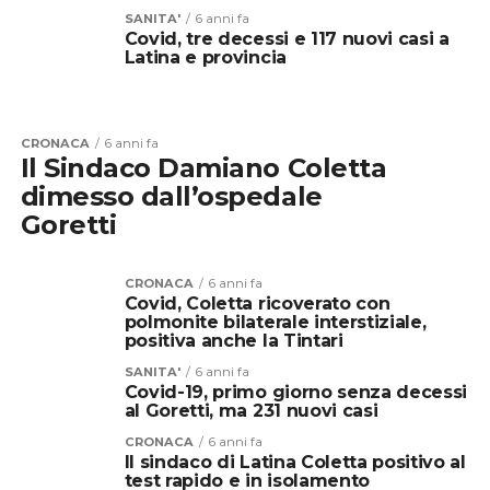
SANITA'
6 anni fa
Covid, tre decessi e 117 nuovi casi a
Latina e provincia
CRONACA
6 anni fa
Il Sindaco Damiano Coletta
dimesso dall’ospedale
Goretti
CRONACA
6 anni fa
Covid, Coletta ricoverato con
polmonite bilaterale interstiziale,
positiva anche la Tintari
SANITA'
6 anni fa
Covid-19, primo giorno senza decessi
al Goretti, ma 231 nuovi casi
CRONACA
6 anni fa
Il sindaco di Latina Coletta positivo al
test rapido e in isolamento