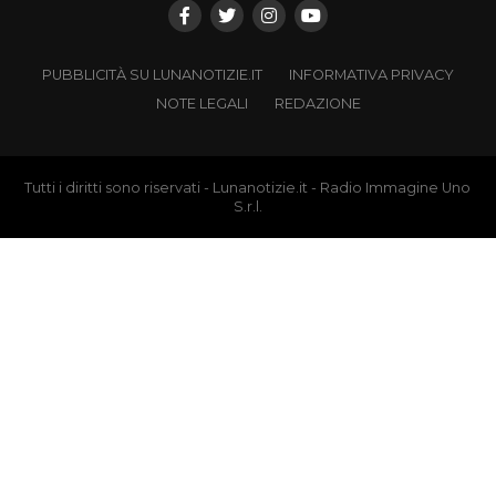
PUBBLICITÀ SU LUNANOTIZIE.IT
INFORMATIVA PRIVACY
NOTE LEGALI
REDAZIONE
Tutti i diritti sono riservati - Lunanotizie.it - Radio Immagine Uno
S.r.l.