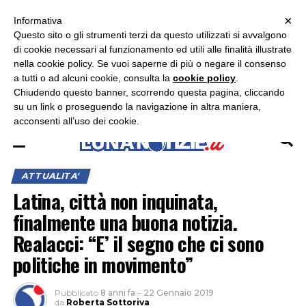
×
ASCOLTA RADIO LUNA
ASCOLTA RADIO IMMAGINE
ASCOLTA RADIO LATINA
Informativa
Questo sito o gli strumenti terzi da questo utilizzati si avvalgono
×
di cookie necessari al funzionamento ed utili alle finalità illustrate
nella cookie policy. Se vuoi saperne di più o negare il consenso
a tutti o ad alcuni cookie, consulta la
cookie policy
.
Chiudendo questo banner, scorrendo questa pagina, cliccando
su un link o proseguendo la navigazione in altra maniera,
acconsenti all’uso dei cookie.
ATTUALITA'
Latina, città non inquinata,
finalmente una buona notizia.
Realacci: “E’ il segno che ci sono
politiche in movimento”
Pubblicato
8 anni fa
–
22 Gennaio 2019
da
Roberta Sottoriva