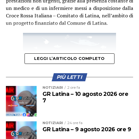
prestazioni non urgenti, grazie alla presenza costante di
un medico e di un infermiere messi a disposizione dalla
Croce Rossa Italiana – Comitato di Latina, nell’ambito di
un progetto finanziato dal Comune di Latina.
LEGGI L’ARTICOLO COMPLETO
PIÙ LETTI
NOTIZIARI
2 ore fa
GR Latina – 10 agosto 2026 ore
7
“Questo ulteriore servizio, collocato in una zona molto
accessibile nei pressi dei luoghi più frequentati,
NOTIZIARI
24 ore fa
GR Latina – 9 agosto 2026 ore 9
testimonia il nostro costante impegno nel garantire
un’assistenza di prossimità, tempestiva e vicina ai