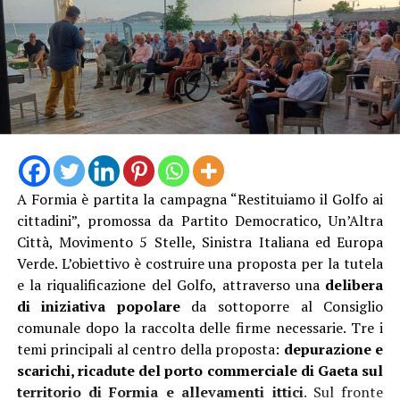
Al termine, il dottor Marco Martino farà il suo ingresso
in Questura dove, dopo aver salutato il personale e i
A Formia è partita la campagna “Restituiamo il Golfo ai
Funzionari, incontrerà i rappresentanti della stampa
cittadini”, promossa da Partito Democratico, Un’Altra
locale per un momento di saluto e di confronto, che
Città, Movimento 5 Stelle, Sinistra Italiana ed Europa
costituirà la prima occasione ufficiale di incontro con gli
Verde. L’obiettivo è costruire una proposta per la tutela
organi di informazione del territorio.
e la riqualificazione del Golfo, attraverso una
delibera
di iniziativa popolare
da sottoporre al Consiglio
comunale dopo la raccolta delle firme necessarie. Tre i
temi principali al centro della proposta:
depurazione e
scarichi, ricadute del porto commerciale di Gaeta sul
territorio di Formia e allevamenti ittici
. Sul fronte