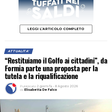
LEGGI L’ARTICOLO COMPLETO
Prima del consueto incontro con la stampa, il neo
ATTUALITA'
questore presiederà una breve cerimonia con la
“Restituiamo il Golfo ai cittadini”, da
deposizione di una corona d’alloro al Monumento ai
Formia parte una proposta per la
Caduti “quale omaggio ai caduti della Polizia di Stato e a
tutela e la riqualificazione
quanti hanno sacrificato la propria vita al servizio delle
Istituzioni”.
Pubblicato
2 giorni fa
–
8 Agosto 2026
da
Elisabetta De Falco