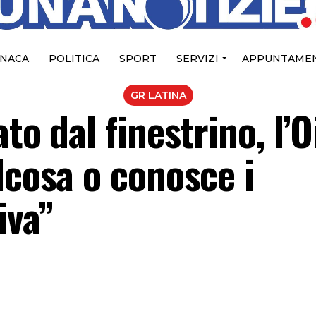
NACA
POLITICA
SPORT
SERVIZI
APPUNTAMEN
GR LATINA
to dal finestrino, l’O
lcosa o conosce i
iva”