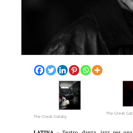
The Great Gat
The Great Gatsby
LATINA
– Teatro, danza, jazz per una 