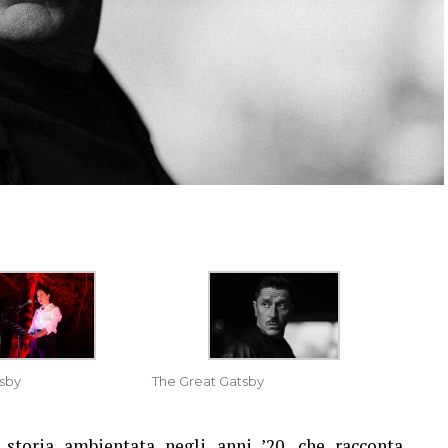
sby
The Great Gatsby
storia ambientata negli anni ’20, che racconta