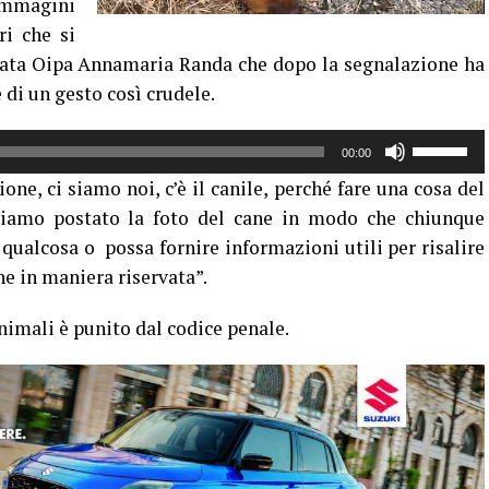
immagini
ri che si
egata Oipa Annamaria Randa che dopo la segnalazione ha
 di un gesto così crudele.
Usa
00:00
i
ne, ci siamo noi, c’è il canile, perché fare una cosa del
tasti
bbiamo postato la foto del cane in modo che chiunque
freccia
 qualcosa o possa fornire informazioni utili per risalire
su/giù
per
he in maniera riservata”.
aumentar
nimali è punito dal codice penale.
o
diminuire
il
volume.