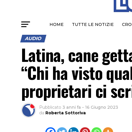
HOME
TUTTE LE NOTIZIE
CRO
AUDIO
Latina, cane getta
“Chi ha visto qua
proprietari ci scr
Pubblicato
3 anni fa
–
16 Giugno 2023
da
Roberta Sottoriva