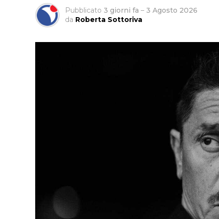
Pubblicato
3 giorni fa
–
3 Agosto 2026
da
Roberta Sottoriva