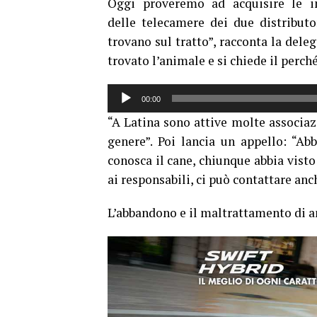
Oggi proveremo ad acquisire le 
delle telecamere dei due distributo
trovano sul tratto”, racconta la del
trovato l’animale e si chiede il perché
Audio
00:00
Player
“A Latina sono attive molte associazio
genere”. Poi lancia un appello: “A
conosca il cane, chiunque abbia visto
ai responsabili, ci può contattare anc
L’abbandono e il maltrattamento di a