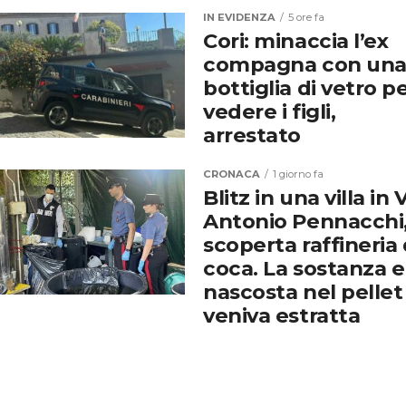
IN EVIDENZA
5 ore fa
Cori: minaccia l’ex
compagna con un
bottiglia di vetro p
vedere i figli,
arrestato
CRONACA
1 giorno fa
Blitz in una villa in 
Antonio Pennacchi
scoperta raffineria 
coca. La sostanza e
nascosta nel pellet
veniva estratta