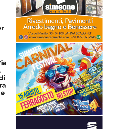
a
er
Via
,
di
ra
 e