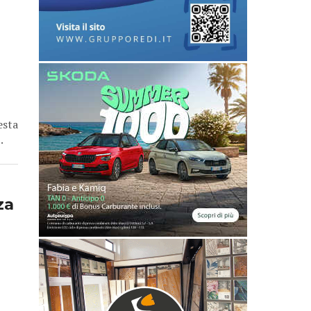
esta
.
za