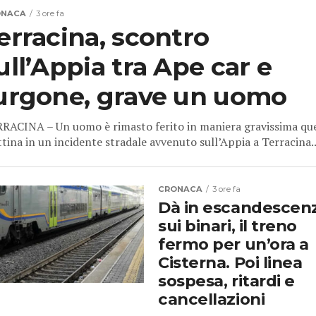
ONACA
3 ore fa
erracina, scontro
ull’Appia tra Ape car e
urgone, grave un uomo
RACINA – Un uomo è rimasto ferito in maniera gravissima qu
tina in un incidente stradale avvenuto sull’Appia a Terracina..
CRONACA
3 ore fa
Dà in escandescen
sui binari, il treno
fermo per un’ora a
Cisterna. Poi linea
sospesa, ritardi e
cancellazioni