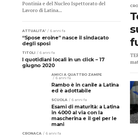
Pontinia e del Nucleo Ispettorato del
CR
Lavoro di Latina...
T
s
ATTUALITA'
6 anni fa
“Spose eroine” nasce il sindacato
f
degli sposi
TITOLI
6 anni fa
TER
I quotidiani locali in un click – 17
mat
giugno 2020
AMICI A QUATTRO ZAMPE
6 anni fa
Rambo è in canile a Latina
ed è adottabile
SCUOLA
6 anni fa
Esami di maturità: a Latina
in 4000 al via con la
mascherina e il gel per le
mani
CRONACA
6 anni fa