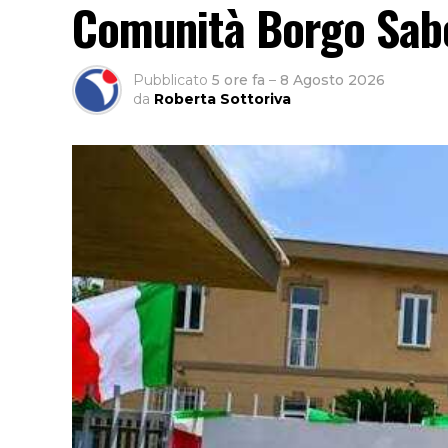
Comunità Borgo Sabo
Pubblicato
5 ore fa
–
8 Agosto 2026
da
Roberta Sottoriva