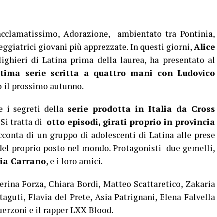
cclamatissimo, Adorazione, ambientato tra Pontinia,
eggiatrici giovani più apprezzate. In questi giorni,
Alice
lighieri di Latina prima della laurea, ha presentato al
ultima serie scritta a quattro mani con Ludovico
o il prossimo autunno.
e i segreti della
serie prodotta in Italia da Cross
. Si tratta di
otto episodi, girati proprio in provincia
cconta di un gruppo di adolescenti di Latina alle prese
 del proprio posto nel mondo. Protagonisti due gemelli,
ia Carrano
, e i loro amici.
rina Forza, Chiara Bordi, Matteo Scattaretico, Zakaria
guti, Flavia del Prete, Asia Patrignani, Elena Falvella
erzoni e il rapper LXX Blood.