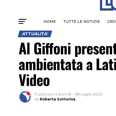
HOME
TUTTE LE NOTIZIE
CRO
ATTUALITA'
Al Giffoni presen
ambientata a Lati
Video
Pubblicato
4 anni fa
–
28 Luglio 2022
da
Roberta Sottoriva