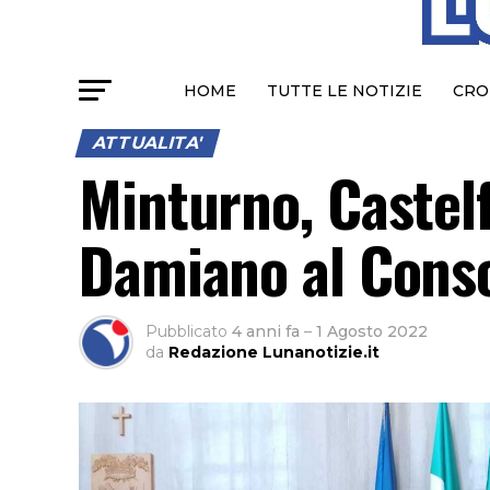
HOME
TUTTE LE NOTIZIE
CRO
ATTUALITA'
Minturno, Castel
Damiano al Conso
Pubblicato
4 anni fa
–
1 Agosto 2022
da
Redazione Lunanotizie.it