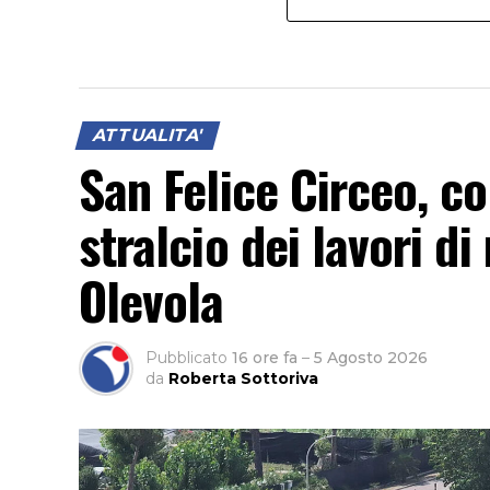
ATTUALITA'
San Felice Circeo, c
stralcio dei lavori di
Olevola
Pubblicato
16 ore fa
–
5 Agosto 2026
da
Roberta Sottoriva