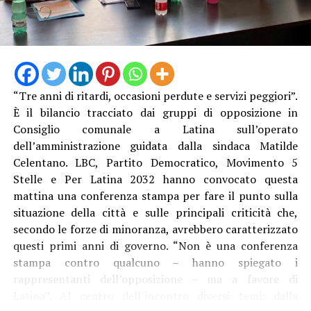
Un altro elemento evidenziato dalla minoranza riguarda
“Tre anni di ritardi, occasioni perdute e servizi peggiori”.
gli atti relativi alla consegna e al collaudo. Il 24 luglio,
È il bilancio tracciato dai gruppi di opposizione in
alla vigilia della riapertura, sarebbe stato sottoscritto il
Consiglio comunale a Latina sull’operato
verbale di consegna anticipata nel quale le opere
dell’amministrazione guidata dalla sindaca Matilde
vengono indicate come prive di difetti e vizi palesi. Nella
Celentano. LBC, Partito Democratico, Movimento 5
stessa giornata è stato redatto anche un verbale di
Stelle e Per Latina 2032 hanno convocato questa
collaudo parziale.
mattina una conferenza stampa per fare il punto sulla
situazione della città e sulle principali criticità che,
Durante la commissione, secondo quanto riferito dai
secondo le forze di minoranza, avrebbero caratterizzato
consiglieri, il collaudatore avrebbe chiarito che
questi primi anni di governo. “Non è una conferenza
quest’ultimo documento era finalizzato alla riapertura
stampa contro qualcuno – hanno spiegato i
in sicurezza del parco, mentre il collaudo definitivo
rappresentanti dell’opposizione – ma a favore di
dovrebbe essere completato entro dicembre.
Latina”. Al centro dell’incontro diversi temi: dalla