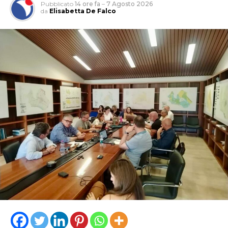
Pubblicato
14 ore fa
–
7 Agosto 2026
da
Elisabetta De Falco