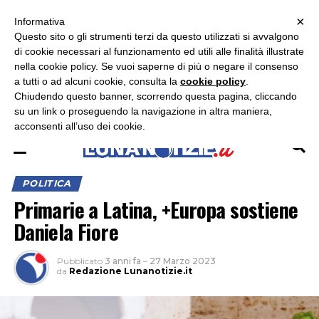
×
ASCOLTA RADIO LUNA
ASCOLTA RADIO IMMAGINE
ASCOLTA RADIO LATINA
Informativa
Questo sito o gli strumenti terzi da questo utilizzati si avvalgono
×
di cookie necessari al funzionamento ed utili alle finalità illustrate
nella cookie policy. Se vuoi saperne di più o negare il consenso
a tutti o ad alcuni cookie, consulta la
cookie policy
.
Chiudendo questo banner, scorrendo questa pagina, cliccando
su un link o proseguendo la navigazione in altra maniera,
acconsenti all’uso dei cookie.
POLITICA
Primarie a Latina, +Europa sostiene
Daniela Fiore
Pubblicato
3 anni fa
–
27 Marzo 2023
da
Redazione Lunanotizie.it