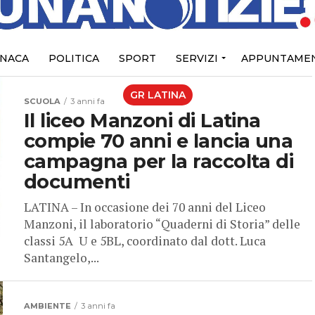
NACA
POLITICA
SPORT
SERVIZI
APPUNTAMEN
GR LATINA
SCUOLA
3 anni fa
Il liceo Manzoni di Latina
compie 70 anni e lancia una
campagna per la raccolta di
documenti
LATINA – In occasione dei 70 anni del Liceo
Manzoni, il laboratorio “Quaderni di Storia” delle
classi 5A U e 5BL, coordinato dal dott. Luca
Santangelo,...
AMBIENTE
3 anni fa