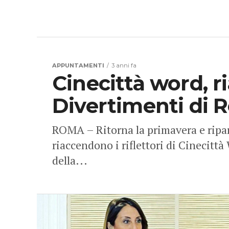
APPUNTAMENTI
3 anni fa
Cinecittà word, r
Divertimenti di
ROMA – Ritorna la primavera e ripar
riaccendono i riflettori di Cinecitt
della...