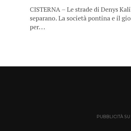
CISTERNA – Le strade di Denys Kalib
separano. La società pontina e il g
per...
PUBBLICITÀ SU