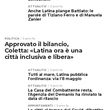
ATTUALITA'
5 anni fa
Anche Latina piange Battiato: le
parole di Tiziano Ferro e di Manuela
Zanier
POLITICA
5 anni fa
Approvato il bilancio,
Coletta: «Latina ora è una
città inclusiva e libera»
ATTUALITA'
5 anni fa
Tutti al mare, Latina pubblica
l’ordinanza: via l’8 maggio
ATTUALITA'
5 anni fa
La Casa del Combattente resta,
l’Agenzia del Demanio ha rinviato la
data di rilascio
APPUNTAMENTI
5 anni fa