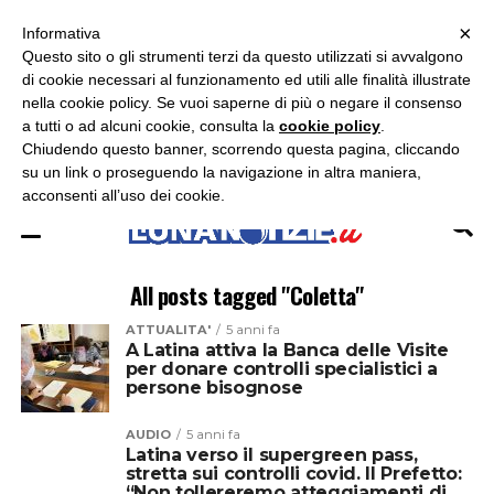
×
ASCOLTA RADIO LUNA
ASCOLTA RADIO IMMAGINE
ASCOLTA RADIO LATINA
Informativa
Questo sito o gli strumenti terzi da questo utilizzati si avvalgono
×
di cookie necessari al funzionamento ed utili alle finalità illustrate
nella cookie policy. Se vuoi saperne di più o negare il consenso
a tutti o ad alcuni cookie, consulta la
cookie policy
.
Chiudendo questo banner, scorrendo questa pagina, cliccando
su un link o proseguendo la navigazione in altra maniera,
acconsenti all’uso dei cookie.
All posts tagged "Coletta"
ATTUALITA'
5 anni fa
A Latina attiva la Banca delle Visite
per donare controlli specialistici a
persone bisognose
AUDIO
5 anni fa
Latina verso il supergreen pass,
stretta sui controlli covid. Il Prefetto:
“Non tollereremo atteggiamenti di