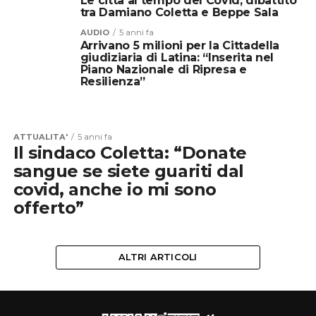
Le città al tempo del Covid, dibattito
tra Damiano Coletta e Beppe Sala
AUDIO
5 anni fa
Arrivano 5 milioni per la Cittadella
giudiziaria di Latina: “Inserita nel
Piano Nazionale di Ripresa e
Resilienza”
ATTUALITA'
5 anni fa
Il sindaco Coletta: “Donate
sangue se siete guariti dal
covid, anche io mi sono
offerto”
ALTRI ARTICOLI