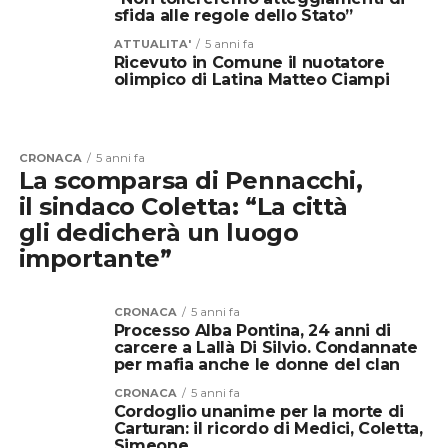
sfida alle regole dello Stato”
ATTUALITA'
5 anni fa
Ricevuto in Comune il nuotatore
olimpico di Latina Matteo Ciampi
CRONACA
5 anni fa
La scomparsa di Pennacchi,
il sindaco Coletta: “La città
gli dedicherà un luogo
importante”
CRONACA
5 anni fa
Processo Alba Pontina, 24 anni di
carcere a Lallà Di Silvio. Condannate
per mafia anche le donne del clan
CRONACA
5 anni fa
Cordoglio unanime per la morte di
Carturan: il ricordo di Medici, Coletta,
Simeone….