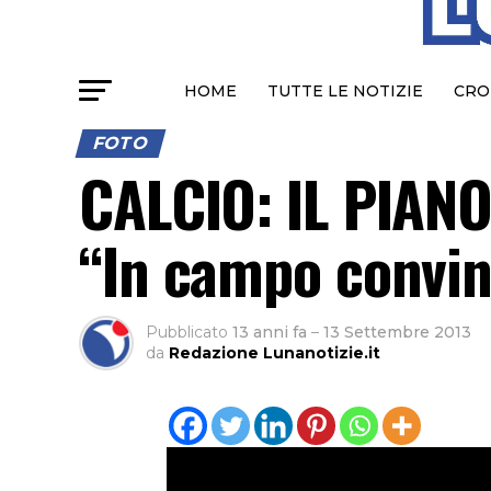
HOME
TUTTE LE NOTIZIE
CRO
FOTO
CALCIO: IL PIAN
“In campo convint
Pubblicato
13 anni fa
–
13 Settembre 2013
da
Redazione Lunanotizie.it