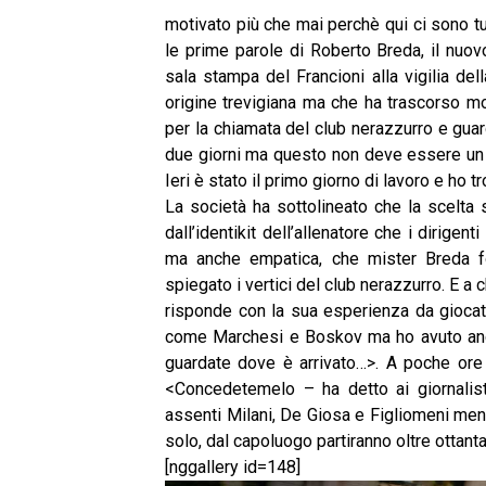
motivato più che mai perchè qui ci sono t
le prime parole di Roberto Breda, il nuov
sala stampa del Francioni alla vigilia dell
origine trevigiana ma che ha trascorso mo
per la chiamata del club nerazzurro e guar
due giorni ma questo non deve essere un 
Ieri è stato il primo giorno di lavoro e ho
La società ha sottolineato che la scelta 
dall’identikit dell’allenatore che i dirigen
ma anche empatica, che mister Breda f
spiegato i vertici del club nerazzurro. E a 
risponde con la sua esperienza da giocato
come Marchesi e Boskov ma ho avuto anch
guardate dove è arrivato…>. A poche ore d
<Concedetemelo – ha detto ai giornalist
assenti Milani, De Giosa e Figliomeni ment
solo, dal capoluogo partiranno oltre ottanta 
[nggallery id=148]