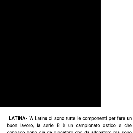
LATINA-
“A Latina ci sono tutte le componenti per fare un
buon lavoro, la serie B è un campionato ostico e che
conosco bene sia da giocatore che da allenatore ma sono