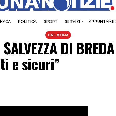
NACA
POLITICA
SPORT
SERVIZI
APPUNTAMEN
GR LATINA
O SALVEZZA DI BREDA
i e sicuri”