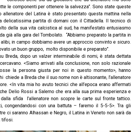
utte le componenti per ottenere la salvezza”. Sono state queste
o allenatore del Latina è stato presentato questa mattina nella
a delicatissima partita di domani con il Cittadella. Il tecnico di
lto della sua vita calcistica al sud, ha manifestato entusiasmo
da già alla gara del Tombolato. “Abbiamo preparato la partita in
alibi, in campo dobbiamo avere un approccio convinto e sicuro.
 trovato un buon gruppo, molto disponibile e preparato”.
su Breda, dopo un valzer interminabile di nomi, è stata dettata
ti cercavano. <Siamo arrivati alla conclusione, non solo razionale
osse la persona giusta per noi in questo momento>, hanno
chi chiede a Breda che il suo nome non è altisonante, l’allenatore
re. <In vita mia ho avuto tecnici che all’epoca erano affermati
e Delio Rossi a Salerno che era alla sua prima esperienza e
alla sfida l’allenatore non scopre le carte sul fronte tattico.
i, congendandosi con una battuta – faremo il 5-5-5>. Tra gli
re ci saranno Alhassan e Negro, il Latina in Veneto non sarà da
tifosi.