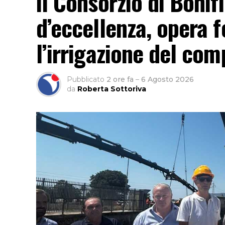
il Consorzio di Bonif
d’eccellenza, opera 
l’irrigazione del co
Pubblicato
2 ore fa
–
6 Agosto 2026
da
Roberta Sottoriva