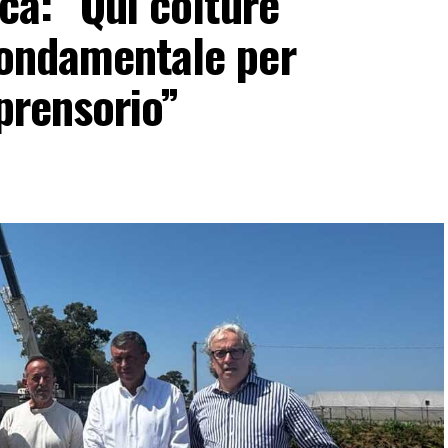
ica: “Qui colture
fondamentale per
mprensorio”