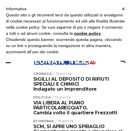
×
ASCOLTA RADIO LUNA
ASCOLTA RADIO IMMAGINE
ASCOLTA RADIO LATINA
Informativa
Questo sito o gli strumenti terzi da questo utilizzati si avvalgono
×
di cookie necessari al funzionamento ed utili alle finalità illustrate
nella cookie policy. Se vuoi saperne di più o negare il consenso
a tutti o ad alcuni cookie, consulta la
cookie policy
.
Chiudendo questo banner, scorrendo questa pagina, cliccando
su un link o proseguendo la navigazione in altra maniera,
acconsenti all’uso dei cookie.
CRONACA
13 anni fa
SIGILLI AL DEPOSITO DI RIFIUTI
SPECIALI E CHIMICI
Indagato un imprenditore
POLITICA
13 anni fa
VIA LIBERA AL PIANO
PARTICOLAREGGIATO,
Cambia volto il quartiere Frezzotti
ECONOMIA
13 anni fa
SCM, SI APRE UNO SPIRAGLIO