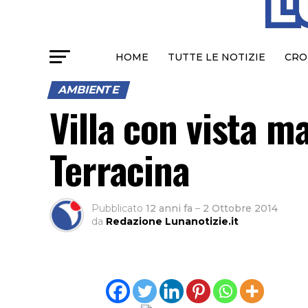
HOME
TUTTE LE NOTIZIE
CRO
AMBIENTE
Villa con vista m
Terracina
Pubblicato
12 anni fa
–
2 Ottobre 2014
da
Redazione Lunanotizie.it