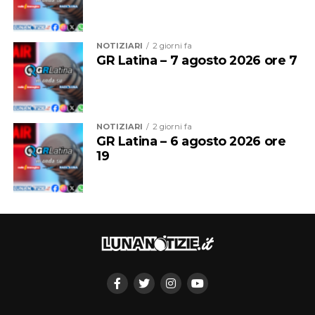
dalle
3
dovranno cessare completamente le attività di
intrattenimento musicale e danzante dei pubblici
esercizi e degli stabilimenti balneari, quando autorizzate
NOTIZIARI
2 giorni fa
secondo le modalità previste dalla legge.
GR Latina – 7 agosto 2026 ore 7
Per chi non rispetterà le disposizioni è prevista una
sanzione amministrativa fino a 500 euro
, oltre alle
eventuali sanzioni accessorie.
NOTIZIARI
2 giorni fa
GR Latina – 6 agosto 2026 ore
A queste misure si aggiunge l’ordinanza già in vigore per
19
la tutela del decoro civico. Il provvedimento vieta il
bivacco nelle piazze, nelle strade, nei luoghi pubblici e
aperti al pubblico, nei parchi cittadini e nelle aree in
prossimità dei pubblici esercizi.
Vietato anche abbandonare o disseminare avanzi di cibo
e bevande negli spazi pubblici e aperti al pubblico.
Le regole riguardano inoltre l’abbigliamento negli spazi
urbani: non è consentito passeggiare nelle strade e