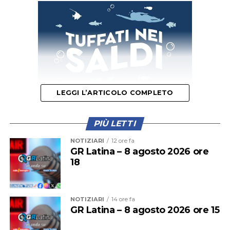
LEGGI L’ARTICOLO COMPLETO
PIÙ LETTI
Il provvedimento disciplina anche la somministrazione
NOTIZIARI
12 ore fa
di bevande alcoliche e le attività di intrattenimento
GR Latina – 8 agosto 2026 ore
18
musicale e danzante, con l’obiettivo di prevenire
situazioni di criticità legate agli assembramenti e
all’utilizzo improprio delle spiagge.
NOTIZIARI
14 ore fa
GR Latina – 8 agosto 2026 ore 15