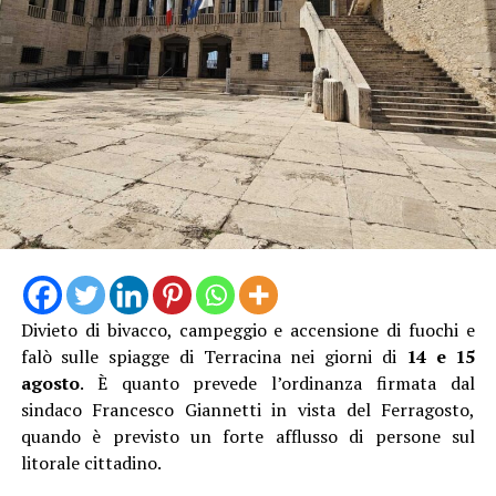
denunciato l’accaduto anche attraverso un video
pubblicato sui social, nella speranza di poter raccogliere
informazioni utili a ricostruire quanto accaduto e
individuare il responsabile.
Al momento, infatti, non risulta che qualcuno abbia
assistito direttamente all’incidente, nonostante il
lungomare fosse particolarmente affollato proprio
nell’ora di punta del sabato.
Divieto di bivacco, campeggio e accensione di fuochi e
falò sulle spiagge di Terracina nei giorni di
14 e 15
agosto
. È quanto prevede l’ordinanza firmata dal
sindaco Francesco Giannetti in vista del Ferragosto,
quando è previsto un forte afflusso di persone sul
litorale cittadino.