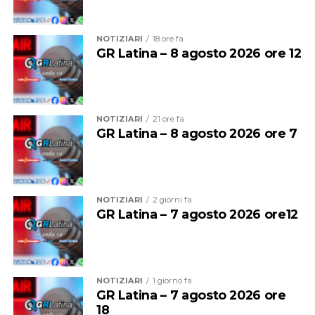
NOTIZIARI
18 ore fa
GR Latina – 8 agosto 2026 ore 12
NOTIZIARI
21 ore fa
GR Latina – 8 agosto 2026 ore 7
Per entrambe le giornate sarà quindi vietato
bivaccare,
campeggiare e accendere fuochi o falò
su tutte le
spiagge del litorale comunale.
NOTIZIARI
2 giorni fa
GR Latina – 7 agosto 2026 ore12
Sono inoltre vietate la vendita e la somministrazione di
bevande alcoliche nei pubblici esercizi, compresi gli
stabilimenti balneari, dalle
2 alle 7 del mattino
.
NOTIZIARI
1 giorno fa
Prevista anche una stretta sulla musica: dalle
2
GR Latina – 7 agosto 2026 ore
dovranno essere ridotte le emissioni sonore, mentre
18