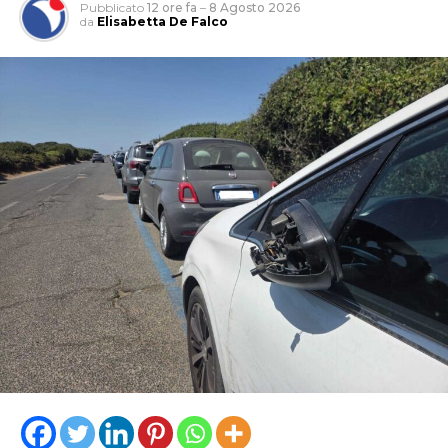
Pubblicato
12 ore fa
–
8 Agosto 2026
da
Elisabetta De Falco