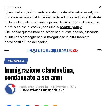
×
ASCOLTA RADIO LUNA
ASCOLTA RADIO IMMAGINE
ASCOLTA RADIO LATINA
Informativa
Questo sito o gli strumenti terzi da questo utilizzati si avvalgono
×
di cookie necessari al funzionamento ed utili alle finalità illustrate
nella cookie policy. Se vuoi saperne di più o negare il consenso
a tutti o ad alcuni cookie, consulta la
cookie policy
.
Chiudendo questo banner, scorrendo questa pagina, cliccando
su un link o proseguendo la navigazione in altra maniera,
acconsenti all’uso dei cookie.
CRONACA
Immigrazione clandestina,
condannato a sei anni
Pubblicato
12 anni fa
–
4 Novembre 2014
da
Redazione Lunanotizie.it