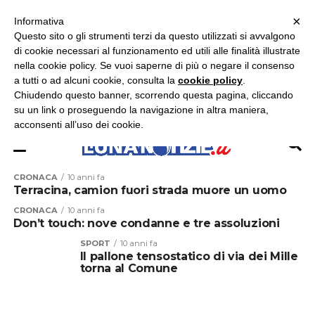
×
ASCOLTA RADIO LUNA
ASCOLTA RADIO IMMAGINE
ASCOLTA RADIO LATINA
Informativa
Questo sito o gli strumenti terzi da questo utilizzati si avvalgono
×
di cookie necessari al funzionamento ed utili alle finalità illustrate
nella cookie policy. Se vuoi saperne di più o negare il consenso
a tutti o ad alcuni cookie, consulta la
cookie policy
.
Chiudendo questo banner, scorrendo questa pagina, cliccando
su un link o proseguendo la navigazione in altra maniera,
acconsenti all’uso dei cookie.
CRONACA
10 anni fa
Terracina, camion fuori strada muore un uomo
CRONACA
10 anni fa
Don’t touch: nove condanne e tre assoluzioni
SPORT
10 anni fa
Il pallone tensostatico di via dei Mille
torna al Comune