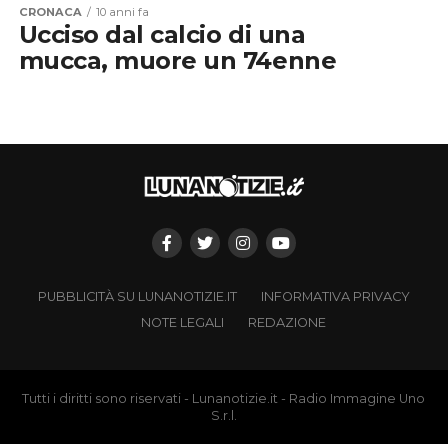
CRONACA
10 anni fa
Ucciso dal calcio di una
mucca, muore un 74enne
PUBBLICITÀ SU LUNANOTIZIE.IT
INFORMATIVA PRIVACY
NOTE LEGALI
REDAZIONE
Tutti i diritti sono riservati - Lunanotizie.it - Radio Immagine Uno
S.r.l.