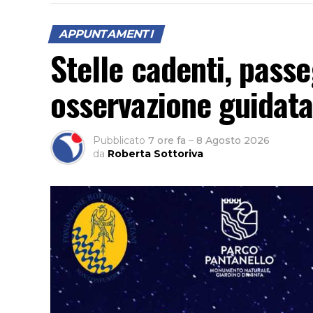
APPUNTAMENTI
Stelle cadenti, pass
osservazione guidata 
Pubblicato
7 ore fa
–
8 Agosto 2026
da
Roberta Sottoriva