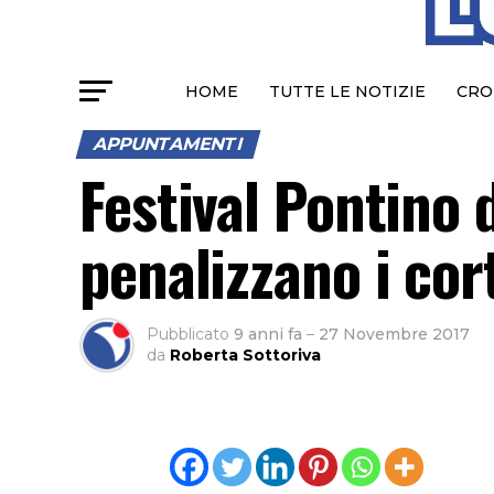
HOME
TUTTE LE NOTIZIE
CRO
APPUNTAMENTI
Festival Pontino 
penalizzano i cor
Pubblicato
9 anni fa
–
27 Novembre 2017
da
Roberta Sottoriva