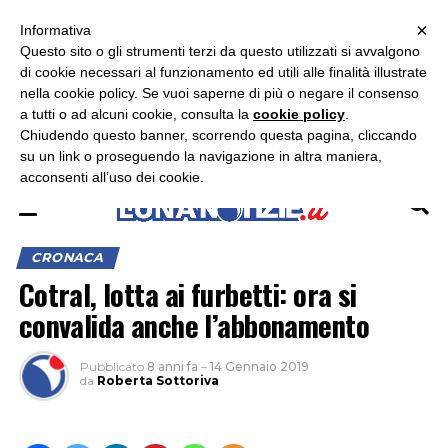
×
ASCOLTA RADIO LUNA
ASCOLTA RADIO IMMAGINE
ASCOLTA RADIO LATINA
Informativa
Questo sito o gli strumenti terzi da questo utilizzati si avvalgono
×
di cookie necessari al funzionamento ed utili alle finalità illustrate
nella cookie policy. Se vuoi saperne di più o negare il consenso
a tutti o ad alcuni cookie, consulta la
cookie policy
.
Chiudendo questo banner, scorrendo questa pagina, cliccando
su un link o proseguendo la navigazione in altra maniera,
acconsenti all’uso dei cookie.
CRONACA
Cotral, lotta ai furbetti: ora si
convalida anche l’abbonamento
Pubblicato
8 anni fa
–
14 Gennaio 2019
da
Roberta Sottoriva