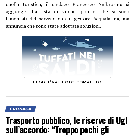
quella turistica, il sindaco Francesco Ambrosino si
aggiunge alla lista di sindaci pontini che si sono
lamentati del servizio con il gestore Acqualatina, ma
annuncia che sono state adottate soluzioni.
LEGGI L’ARTICOLO COMPLETO
CRONACA
“In questi ultimi giorni – spiega in una nota – la carenza
Trasporto pubblico, le riserve di Ugl
idrica è diventata un enorme problema per Ponza, con
sull’accordo: “Troppo pochi gli
intere zone dell’isola rimaste senza servizio. Le cause,