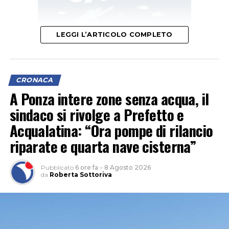
LEGGI L’ARTICOLO COMPLETO
Il segretario provinciale Luigi Garullo spiega che “con un
indice di 6 infortuni mortali ogni 100mila occupati, il
CRONACA
territorio pontino si è posizionato subito dopo
A Ponza intere zone senza acqua, il
Frosinone (6,3) e prima di Rieti (5,1), Viterbo (4) e Roma
sindaco si rivolge a Prefetto e
(3,1)”.
Acqualatina: “Ora pompe di rilancio
riparate e quarta nave cisterna”
Pubblicato
6 ore fa
–
8 Agosto 2026
da
Roberta Sottoriva