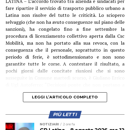
LATINA – L’accordo trovato tra azienda e sindacati per
Anche Ambrosino come altri suoi colleghi si è dovuto
fare ripartire il servizio di trasporto pubblico urbano a
rivolgere al Prefetto di Latina, e ha avuto “interlocuzioni
Latina non risolve del tutto le criticità. Lo sciopero
serrate” con l’Amministratore Delegato e il Presidente di
selvaggio (che non ha avuto conseguenze sul piano delle
Acqualatina, oltre che con i vari funzionari e tecnici
sanzioni), ha congelato fino a fine settembre la
coinvolti. “Dopo aver compreso la gravità della
procedura di licenziamento collettivo aperta dalla Csc
situazione, tutti si sono attivati per intervenire sulle
Mobilità, ma non ha portato alla sua revoca, con la
disfunzioni – racconta il primo cittadino dlel’isola – Le
conseguenza che il personale, soprattutto in questo
pompe di rilancio sono state riparate e, da oggi, sulla
periodo di ferie, è sottodimensionato e non sono
linea abbiamo anche la quarta nave cisterna, la “Cesare”.
garantite tutte le corse. A contestare il risultato, a
Questo dovrebbe garantire un maggiore apporto
pochi giorni dalle concitate riunioni che si sono
d’acqua e, soprattutto, una pressione più costante,
susseguite in Comune martedì scorso, è Giuliano Errico
consentendo di raggiungere anche le zone più alte
di Ugl Autoferro: “Decisioni-ponte che non portano a
dell’isola. Continueremo a seguire la situazione con la
nulla”, afferma.
massima attenzione, affinché il servizio torni
LEGGI L’ARTICOLO COMPLETO
pienamente alla normalità e affinché una criticità di
questa portata non debba più ripetersi.”
PIÙ LETTI
NOTIZIARI
2 ore fa