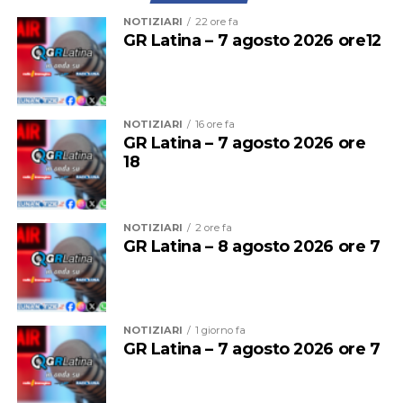
NOTIZIARI
22 ore fa
GR Latina – 7 agosto 2026 ore12
NOTIZIARI
16 ore fa
GR Latina – 7 agosto 2026 ore
18
“Le criticità che restano sono importanti perché c’è una
carenza di personale che unita a un parco mezzi che non
NOTIZIARI
2 ore fa
è più efficiente ed efficace come dovrebbe essere, non
GR Latina – 8 agosto 2026 ore 7
potrà garantire, secondo noi, per questa estate, un
servizio eccellente. E siamo anche preoccupati per
l’inizio della stagione scolastica, quando andrà garantito
agli studenti il diritto alla mobilità che è sacrosanto”.
NOTIZIARI
1 giorno fa
GR Latina – 7 agosto 2026 ore 7