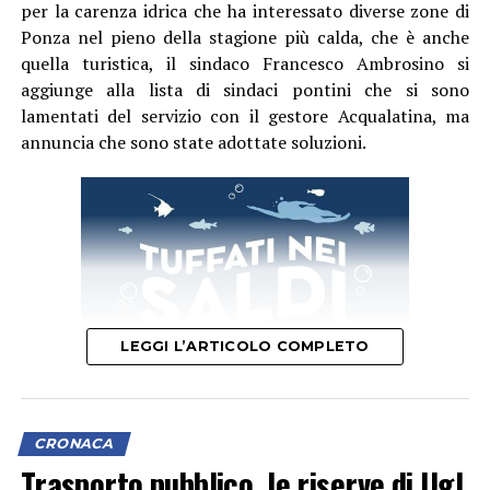
per la carenza idrica che ha interessato diverse zone di
Ponza nel pieno della stagione più calda, che è anche
quella turistica, il sindaco Francesco Ambrosino si
aggiunge alla lista di sindaci pontini che si sono
lamentati del servizio con il gestore Acqualatina, ma
annuncia che sono state adottate soluzioni.
LEGGI L’ARTICOLO COMPLETO
CRONACA
“In questi ultimi giorni – spiega in una nota – la carenza
Trasporto pubblico, le riserve di Ugl