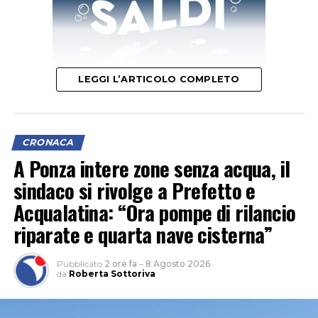
LEGGI L’ARTICOLO COMPLETO
Il segretario provinciale Luigi Garullo spiega che “con un
indice di 6 infortuni mortali ogni 100mila occupati, il
CRONACA
territorio pontino si è posizionato subito dopo
A Ponza intere zone senza acqua, il
Frosinone (6,3) e prima di Rieti (5,1), Viterbo (4) e Roma
sindaco si rivolge a Prefetto e
(3,1)”.
Acqualatina: “Ora pompe di rilancio
riparate e quarta nave cisterna”
Pubblicato
2 ore fa
–
8 Agosto 2026
da
Roberta Sottoriva