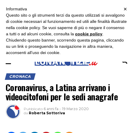
×
ASCOLTA RADIO LUNA
ASCOLTA RADIO IMMAGINE
ASCOLTA RADIO LATINA
Informativa
Questo sito o gli strumenti terzi da questo utilizzati si avvalgono
×
di cookie necessari al funzionamento ed utili alle finalità illustrate
nella cookie policy. Se vuoi saperne di più o negare il consenso
a tutti o ad alcuni cookie, consulta la
cookie policy
.
Chiudendo questo banner, scorrendo questa pagina, cliccando
su un link o proseguendo la navigazione in altra maniera,
acconsenti all’uso dei cookie.
CRONACA
Coronavirus, a Latina arrivano i
videocitofoni per le sedi anagrafe
Pubblicato
6 anni fa
–
19 Marzo 2020
da
Roberta Sottoriva