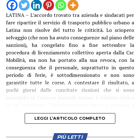
LATINA – L’accordo trovato tra azienda e sindacati per
Anche Ambrosino come altri suoi colleghi si è dovuto
fare ripartire il servizio di trasporto pubblico urbano a
rivolgere al Prefetto di Latina, e ha avuto “interlocuzioni
Latina non risolve del tutto le criticità. Lo sciopero
serrate” con l’Amministratore Delegato e il Presidente di
selvaggio (che non ha avuto conseguenze sul piano delle
Acqualatina, oltre che con i vari funzionari e tecnici
sanzioni), ha congelato fino a fine settembre la
coinvolti. “Dopo aver compreso la gravità della
procedura di licenziamento collettivo aperta dalla Csc
situazione, tutti si sono attivati per intervenire sulle
Mobilità, ma non ha portato alla sua revoca, con la
disfunzioni – racconta il primo cittadino dlel’isola – Le
conseguenza che il personale, soprattutto in questo
pompe di rilancio sono state riparate e, da oggi, sulla
periodo di ferie, è sottodimensionato e non sono
linea abbiamo anche la quarta nave cisterna, la “Cesare”.
garantite tutte le corse. A contestare il risultato, a
Questo dovrebbe garantire un maggiore apporto
pochi giorni dalle concitate riunioni che si sono
d’acqua e, soprattutto, una pressione più costante,
susseguite in Comune martedì scorso, è Giuliano Errico
consentendo di raggiungere anche le zone più alte
di Ugl Autoferro: “Decisioni-ponte che non portano a
dell’isola. Continueremo a seguire la situazione con la
nulla”, afferma.
massima attenzione, affinché il servizio torni
LEGGI L’ARTICOLO COMPLETO
pienamente alla normalità e affinché una criticità di
questa portata non debba più ripetersi.”
PIÙ LETTI