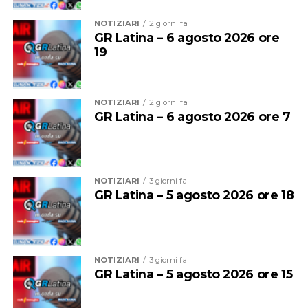
NOTIZIARI
2 giorni fa
GR Latina – 6 agosto 2026 ore
19
NOTIZIARI
2 giorni fa
GR Latina – 6 agosto 2026 ore 7
Audio
00:00
00:00
Player
Per il sindacalista, che martedì sedeva al tavolo con
NOTIZIARI
3 giorni fa
altre due sigle, Cgil e Uil, ci sono due motivi
GR Latina – 5 agosto 2026 ore 18
fondamentali: “Se non si revoca la procedura o si chiude
con un esito positivo la procedura di licenziamento
collettivo, diventa un problema assumere, e qui serve
assumere. Inoltre, se non si fanno interventi usando, in
NOTIZIARI
3 giorni fa
attesa delle risorse della Regione Lazio, i ricavi da
GR Latina – 5 agosto 2026 ore 15
traffico che sono in positivo e sono aumentati negli
ultimi tre anni con una media importante, per