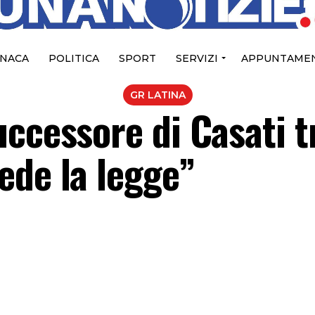
NACA
POLITICA
SPORT
SERVIZI
APPUNTAMEN
GR LATINA
ccessore di Casati t
ede la legge”