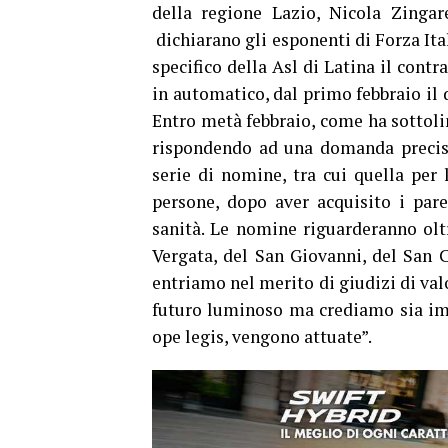
della regione Lazio, Nicola Zingare
dichiarano gli esponenti di Forza Ita
specifico della Asl di Latina il contr
in automatico, dal primo febbraio il d
Entro metà febbraio, come ha sottol
rispondendo ad una domanda precisa
serie di nomine, tra cui quella per 
persone, dopo aver acquisito i pare
sanità. Le nomine riguarderanno oltr
Vergata, del San Giovanni, del San
entriamo nel merito di giudizi di val
futuro luminoso ma crediamo sia imp
ope legis, vengono attuate”.