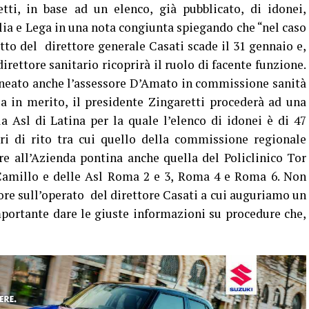
tti, in base ad un elenco, già pubblicato, di idonei,
lia e Lega in una nota congiunta spiegando che “nel caso
atto del direttore generale Casati scade il 31 gennaio e,
irettore sanitario ricoprirà il ruolo di facente funzione.
ineato anche l’assessore D’Amato in commissione sanità
 in merito, il presidente Zingaretti procederà ad una
la Asl di Latina per la quale l’elenco di idonei è di 47
ri di rito tra cui quello della commissione regionale
e all’Azienda pontina anche quella del Policlinico Tor
 Camillo e delle Asl Roma 2 e 3, Roma 4 e Roma 6. Non
ore sull’operato del direttore Casati a cui auguriamo un
ortante dare le giuste informazioni su procedure che,