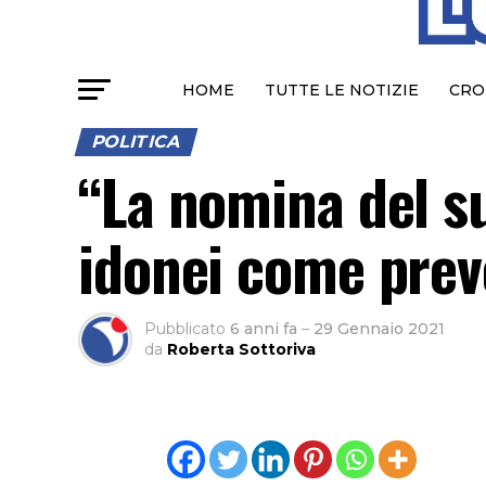
HOME
TUTTE LE NOTIZIE
CRO
POLITICA
“La nomina del su
idonei come prev
Pubblicato
6 anni fa
–
29 Gennaio 2021
da
Roberta Sottoriva