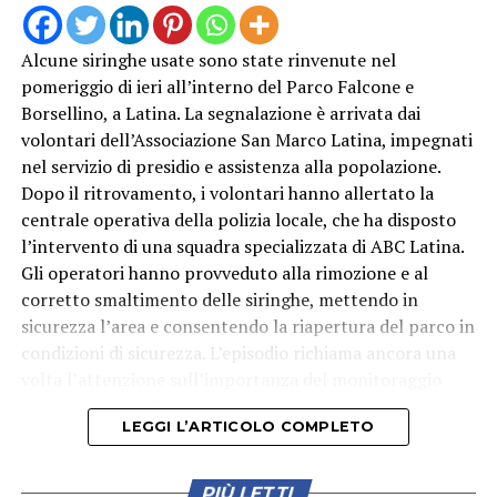
Alcune siringhe usate sono state rinvenute nel
pomeriggio di ieri all’interno del Parco Falcone e
Borsellino, a Latina. La segnalazione è arrivata dai
volontari dell’Associazione San Marco Latina, impegnati
nel servizio di presidio e assistenza alla popolazione.
Dopo il ritrovamento, i volontari hanno allertato la
centrale operativa della polizia locale, che ha disposto
l’intervento di una squadra specializzata di ABC Latina.
Gli operatori hanno provveduto alla rimozione e al
corretto smaltimento delle siringhe, mettendo in
sicurezza l’area e consentendo la riapertura del parco in
condizioni di sicurezza. L’episodio richiama ancora una
volta l’attenzione sull’importanza del monitoraggio
degli spazi pubblici, in particolare delle aree verdi
LEGGI L’ARTICOLO COMPLETO
frequentate quotidianamente da famiglie e bambini.
PIÙ LETTI