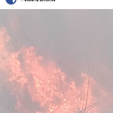
da
Roberta Sottoriva
L’attività, che si è svolta grazie anche al supporto del 1°
Reggimento Carabinieri Paracadutisti “Tuscania” e del
Nucleo Cinofili di Santa Maria Galeria, è nata da
un’attività info-investigativa cui sono seguiti
accertamenti sul territorio.
Nella casa su via del Lido, nel tratto di via Antonio
Pennacchi, i Carabinieri hanno sequestrato 18 involucri