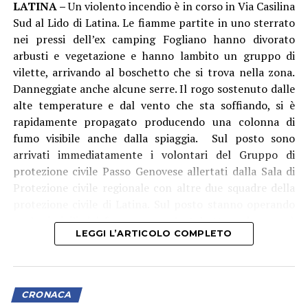
LATINA –
Un violento incendio è in corso in Via Casilina
sicurezza: due secchi in plastica contenenti
Sud al Lido di Latina. Le fiamme partite in uno sterrato
rispettivamente 4,8 kg e 4 kg di cocaina in fase di
nei pressi dell’ex camping Fogliano hanno divorato
raffinazione, un ingente quantitativo di sostanze da
arbusti e vegetazione e hanno lambito un gruppo di
taglio, 27 sacchi di pellet da 15 kg ciascuno,
vilette, arrivando al boschetto che si trova nella zona.
verosimilmente intrisi di stupefacente e oggetto di
Danneggiate anche alcune serre. Il rogo sostenuto dalle
lavorazione, diversi recipienti contenenti solventi e
alte temperature e dal vento che sta soffiando, si è
setacci utilizzati per l’estrazione chimica della sostanza
rapidamente propagato producendo una colonna di
dal pellet, oltre ai residui delle lavorazioni già
fumo visibile anche dalla spiaggia. Sul posto sono
effettuate.
arrivati immediatamente i volontari del Gruppo di
protezione civile Passo Genovese allertati dalla Sala di
Mentre il denaro, i beni e la droga già confezionata sono
Protezione civile regionale con altre due squadre della
stati immediatamente sequestrati. L’intera area della
protezione civile di Latina. Sul posto stanno operando
raffineria è stata isolata e sottoposta a minuziosi rilievi
anche i vigili del fuoco con un’autobotte e da poco è
tecnici da parte di personale specializzato dei
LEGGI L’ARTICOLO COMPLETO
arrivato l’elicottero antincendio del corpo che sta
Carabinieri del R.I.S. di Roma, per determinare l’esatta
effettuando lanci di acqua.
modalità di estrazione del narcotico e quantificare la
sostanza ancora in fase di lavorazione.
CRONACA