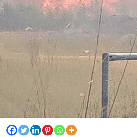
contenenti complessivamente circa 18,2 kg di cocaina,
la somma in contanti di 8.810 euro, una macchina
conta-soldi, due orologi di lusso, vari gioielli e preziosi, 6
smartphone, un computer portatile, fogli manoscritti
riportanti la contabilità dell’attività illecita, una pistola
ad aria compressa, uno sfollagente telescopico e un
taser.
I successivi e approfonditi controlli nelle pertinenze
esterne dell’immobile hanno permesso di scoprire,
abilmente occultata tra la fitta vegetazione, una vera e
propria raffineria di cocaina. Al suo interno i Carabinieri
hanno individuato un laboratorio per il taglio e il
confezionamento della droga, allestito con bilance,
setacci, forni a microonde, macchine per il sottovuoto e
presse utilizzate per la creazione dei singoli pacchi di
sostanza.
Nel laboratorio sono stati inoltre rinvenuti e messi in