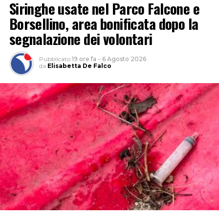
Siringhe usate nel Parco Falcone e
Borsellino, area bonificata dopo la
segnalazione dei volontari
Pubblicato
19 ore fa
–
6 Agosto 2026
da
Elisabetta De Falco
INCENDIO
CASILINA
SUD
ELICOTTERO
PROTEZIONE
INCENDIO
AIB VIGILI
CIVILE
CASILINA
DEL FUOCO
PASSO
SUD
GENOVESE