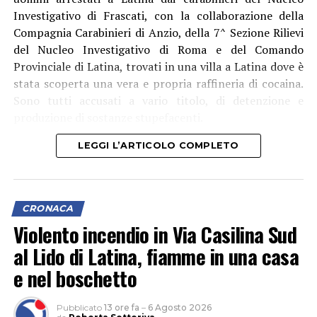
Investigativo di Frascati, con la collaborazione della
Compagnia Carabinieri di Anzio, della 7^ Sezione Rilievi
del Nucleo Investigativo di Roma e del Comando
Provinciale di Latina, trovati in una villa a Latina dove è
stata scoperta una vera e propria raffineria di cocaina.
Sono tutti accusati a vario titolo, di detenzione e
produzione di sostanze stupefacenti.
LEGGI L’ARTICOLO COMPLETO
CRONACA
Violento incendio in Via Casilina Sud
al Lido di Latina, fiamme in una casa
e nel boschetto
Pubblicato
13 ore fa
–
6 Agosto 2026