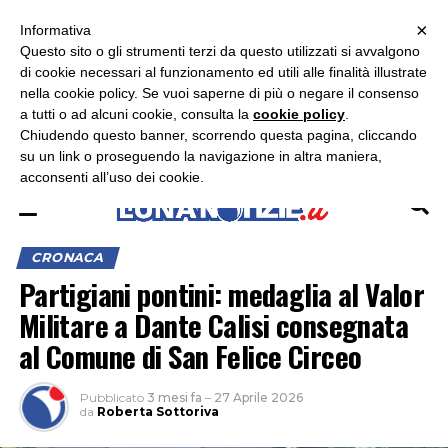
×
ASCOLTA RADIO LUNA
ASCOLTA RADIO IMMAGINE
ASCOLTA RADIO LATINA
Informativa
Questo sito o gli strumenti terzi da questo utilizzati si avvalgono
×
di cookie necessari al funzionamento ed utili alle finalità illustrate
nella cookie policy. Se vuoi saperne di più o negare il consenso
a tutti o ad alcuni cookie, consulta la
cookie policy
.
Chiudendo questo banner, scorrendo questa pagina, cliccando
su un link o proseguendo la navigazione in altra maniera,
acconsenti all’uso dei cookie.
CRONACA
Partigiani pontini: medaglia al Valor
Militare a Dante Calisi consegnata
al Comune di San Felice Circeo
Pubblicato
3 mesi fa
–
27 Aprile 2026
da
Roberta Sottoriva