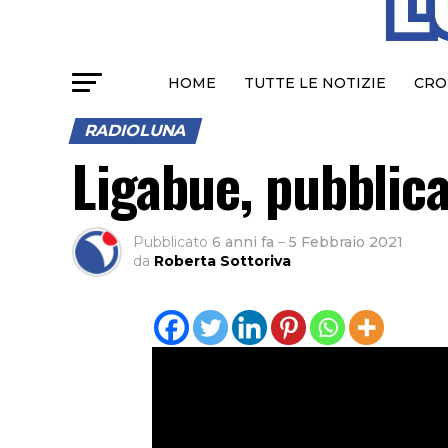
HOME
TUTTE LE NOTIZIE
CRO
RADIOLUNA
Ligabue, pubblica
Pubblicato
6 anni fa
–
5 Febbraio 2021
da
Roberta Sottoriva