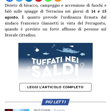
Divieto di bivacco, campeggio e accensione di fuochi e
falò sulle spiagge di Terracina nei giorni di
14 e 15
agosto
. È quanto prevede l’ordinanza firmata dal
sindaco Francesco Giannetti in vista del Ferragosto,
quando è previsto un forte afflusso di persone sul
litorale cittadino.
LEGGI L’ARTICOLO COMPLETO
PIÙ LETTI
Il provvedimento disciplina anche la somministrazione
NOTIZIARI
10 ore fa