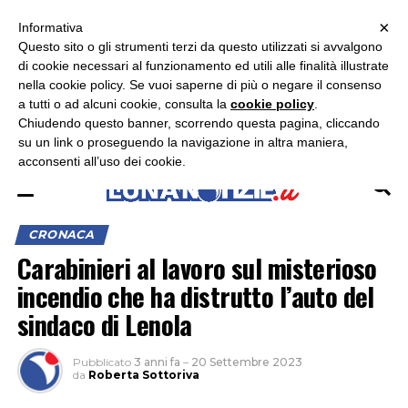
×
ASCOLTA RADIO LUNA
ASCOLTA RADIO IMMAGINE
ASCOLTA RADIO LATINA
Informativa
Questo sito o gli strumenti terzi da questo utilizzati si avvalgono
×
di cookie necessari al funzionamento ed utili alle finalità illustrate
nella cookie policy. Se vuoi saperne di più o negare il consenso
a tutti o ad alcuni cookie, consulta la
cookie policy
.
Chiudendo questo banner, scorrendo questa pagina, cliccando
su un link o proseguendo la navigazione in altra maniera,
acconsenti all’uso dei cookie.
CRONACA
Carabinieri al lavoro sul misterioso
incendio che ha distrutto l’auto del
sindaco di Lenola
Pubblicato
3 anni fa
–
20 Settembre 2023
da
Roberta Sottoriva