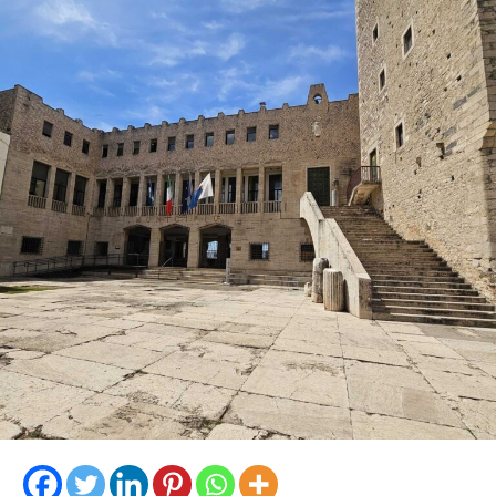
La proprietaria di una delle vetture coinvolte ha
denunciato l’accaduto anche attraverso un video
pubblicato sui social, nella speranza di poter raccogliere
informazioni utili a ricostruire quanto accaduto e
individuare il responsabile.
Al momento, infatti, non risulta che qualcuno abbia
assistito direttamente all’incidente, nonostante il
lungomare fosse particolarmente affollato proprio
nell’ora di punta del sabato.