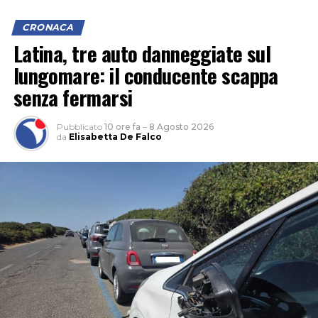
CRONACA
Latina, tre auto danneggiate sul
lungomare: il conducente scappa
senza fermarsi
Pubblicato
10 ore fa
–
8 Agosto 2026
da
Elisabetta De Falco