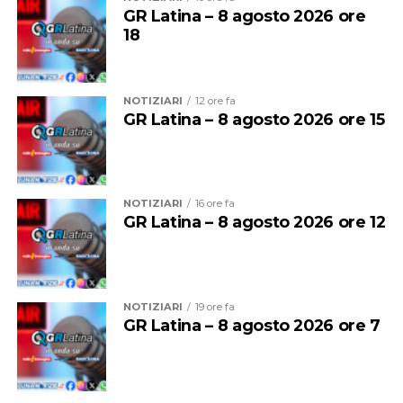
di bevande alcoliche e le attività di intrattenimento
GR Latina – 8 agosto 2026 ore
18
musicale e danzante, con l’obiettivo di prevenire
situazioni di criticità legate agli assembramenti e
all’utilizzo improprio delle spiagge.
NOTIZIARI
12 ore fa
GR Latina – 8 agosto 2026 ore 15
NOTIZIARI
16 ore fa
GR Latina – 8 agosto 2026 ore 12
NOTIZIARI
19 ore fa
GR Latina – 8 agosto 2026 ore 7
Per entrambe le giornate sarà quindi vietato
bivaccare,
campeggiare e accendere fuochi o falò
su tutte le
spiagge del litorale comunale.