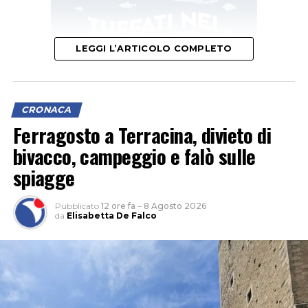
LEGGI L’ARTICOLO COMPLETO
CRONACA
Ferragosto a Terracina, divieto di
bivacco, campeggio e falò sulle
L’ipotesi è quella di un veicolo finito contro le tre auto,
spiagge
il cui conducente non si sarebbe fermato dopo l’impatto
per verificare i danni né per lasciare i propri dati,
Pubblicato
12 ore fa
–
8 Agosto 2026
facendo perdere le proprie tracce.
da
Elisabetta De Falco