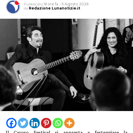
Pubblicato
16 ore fa
–
5 Agosto 2026
da
Redazione Lunanotizie.it
Il Caroso Festival si appresta a festeggiare la