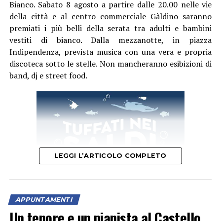
Bianco. Sabato 8 agosto a partire dalle 20.00 nelle vie
della città e al centro commerciale Gàldino saranno
premiati i più belli della serata tra adulti e bambini
vestiti di bianco. Dalla mezzanotte, in piazza
Indipendenza, prevista musica con una vera e propria
discoteca sotto le stelle. Non mancheranno esibizioni di
band, dj e street food.
Il giorno dopo, sabato 8 agosto, il Caroso Festival si
sposterà a Sermoneta nella Chiesa San Michele
Arcangelo quando dalle 21, con ingresso gratuito fino
ad esaurimento posti, in scena ci sarà Eleonora Perretta.
Nel 2018 si è diplomata con il massimo dei voti e la lode
LEGGI L’ARTICOLO COMPLETO
presso il Conservatorio di Musica San Pietro a Majella di
Napoli e nel 2022 ha conseguito, sempre con il massimo
dei voti e la lode, il Diploma Accademico di II livello
presso il Conservatorio di Musica Domenico Cimarosa di
APPUNTAMENTI
Avellino. Eleonora Perretta si è esibita come solista in
Un tenore e un pianista al Castello
alcuni dei più importanti teatri internazionali, tra cui la