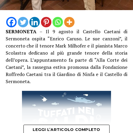
quartetto d’eccezione composto da Daniele Bonaviri,
Monica De Luca, Gabriele Gagliarini e Stefano Raponi,
quest’ultimo peraltro direttore artistico della rassegna
che quest’anno si cimenterà in prima persona
nell’intraprendere un viaggio musicale tra flamenco,
SERMONETA
– Il 9 agosto il Castello Caetani di
jazz e latin con i suoi amici e colleghi. I colori radiosi del
Sermoneta ospita “Enrico Caruso. Le sue canzoni”, il
Mediterraneo verranno raccontati in composizioni
concerto che il tenore Mark Milhofer e il pianista Marco
originali che racchiudono il patrimonio folkloristico
Scolastra dedicano al più grande tenore della storia
andaluso, l’eredità araba e sefardita. Le opere che
dell’opera. L’appuntamento fa parte di “Alla Corte dei
verranno presentate saranno caratterizzate da ritmi
Caetani”, la rassegna estiva promossa dalla Fondazione
polimetrici e moduli melodici che riflettono
Roffredo Caetani tra il Giardino di Ninfa e il Castello di
l’eterogeneità culturale delle terre da cui provengono.
Sermoneta.
Un ampio spazio è dedicato all’improvvisazione, favorita
dalla profonda intesa tra i musicisti, elemento che rende
ogni esibizione unica e contribuisce a creare una
proposta musicale sempre nuova e originale.
Il Caroso Festival è come sempre ideato e diretto dal
maestro Stefano Raponi il quale si avvale del patrocinio
LEGGI L’ARTICOLO COMPLETO