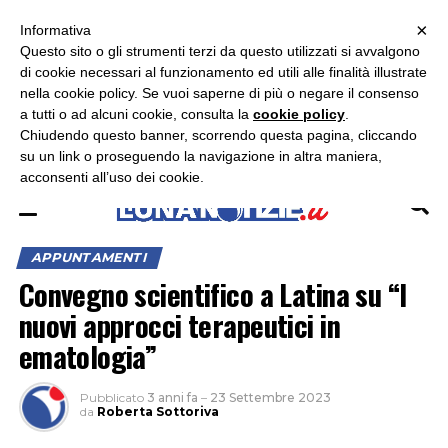
×
ASCOLTA RADIO LUNA
ASCOLTA RADIO IMMAGINE
ASCOLTA RADIO LATINA
Informativa
Questo sito o gli strumenti terzi da questo utilizzati si avvalgono
×
di cookie necessari al funzionamento ed utili alle finalità illustrate
nella cookie policy. Se vuoi saperne di più o negare il consenso
a tutti o ad alcuni cookie, consulta la
cookie policy
.
Chiudendo questo banner, scorrendo questa pagina, cliccando
su un link o proseguendo la navigazione in altra maniera,
acconsenti all’uso dei cookie.
APPUNTAMENTI
Convegno scientifico a Latina su “I
nuovi approcci terapeutici in
ematologia”
Pubblicato
3 anni fa
–
23 Settembre 2023
da
Roberta Sottoriva