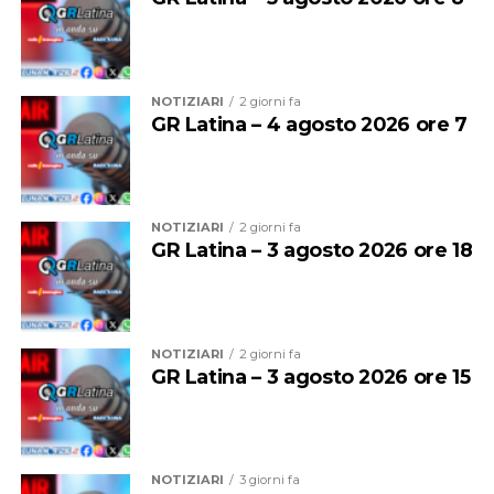
dallo stesso Caruso su parole di Earl Carroll, fino a
“Tiempo Antico”, di cui il tenore napoletano compose
sia i versi sia la musica.
NOTIZIARI
2 giorni fa
GR Latina – 4 agosto 2026 ore 7
NOTIZIARI
2 giorni fa
GR Latina – 3 agosto 2026 ore 18
NOTIZIARI
2 giorni fa
GR Latina – 3 agosto 2026 ore 15
Munito di un repertorio che spazia dalla musica barocca
a quella contemporanea, Mark Milhofer è uno dei
cantanti più ricercati in Italia: dopo essere stato corista
a Magdalen College a Oxford e aver studiato alla
NOTIZIARI
3 giorni fa