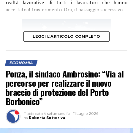
realtà lavorative di tutti i lavoratori che hanno
accettato il trasferimento. Ora, il passaggio successivo.
LEGGI L’ARTICOLO COMPLETO
ECONOMIA
Ponza, il sindaco Ambrosino: “Via al
percorso per realizzare il nuovo
braccio di protezione del Porto
Borbonico”
“Un momento di svolta – secondo la Cisl –
fondamentale per la storia industriale del sito e dunque
per il futuro dei suoi lavoratori”. Grande soddisfazione è
Pubblicato
4 settimane fa
–
11 Luglio 2026
da
Roberta Sottoriva
stata espressa anche da Giuseppe Biazzo Presidente di
Unindustria: “Il passaggio di proprietà rientra in un