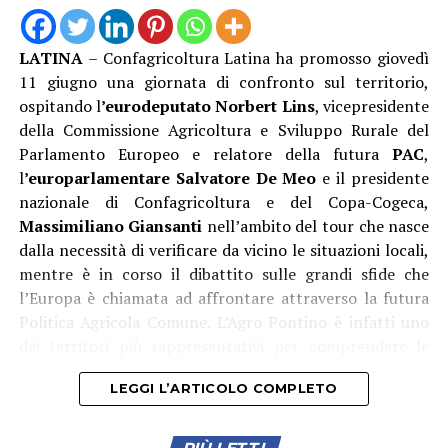
Borbonico rappresenta un intervento storico che
consentirà di aumentare la sicurezza dello scalo,
LATINA
– Confagricoltura Latina ha promosso giovedì
migliorare la resilienza dell’infrastruttura portuale
11 giugno una giornata di confronto sul territorio,
rispetto agli eventi meteomarini e garantire condizioni
ospitando l
’eurodeputato Norbert Lins
, vicepresidente
più favorevoli per residenti, operatori economici e
della Commissione Agricoltura e Sviluppo Rurale del
diportisti. L’obiettivo – ha proseguito Ambrosino – è
Parlamento Europeo e relatore della futura
PAC
,
quello di costruire una Ponza sempre più moderna,
l
’europarlamentare Salvatore De Meo
e il presidente
sostenibile e attrattiva, capace di coniugare tutela
nazionale di Confagricoltura e del Copa-Cogeca,
ambientale, innovazione tecnologica e crescita
Massimiliano Giansanti
nell’ambito del tour che nasce
economica. Il porto è il cuore pulsante dell’isola e
dalla necessità di verificare da vicino le situazioni locali,
investire sulla sua sicurezza significa investire sul futuro
mentre è in corso il dibattito sulle grandi sfide che
della nostra comunità».
l’Europa è chiamata ad affrontare attraverso la futura
Politica Agricola Comune. L’Agro Pontino è infatti uno
dei territori più rappresentativi per comprendere le
ricadute concrete delle scelte che saranno assunte nei
LEGGI L’ARTICOLO COMPLETO
prossimi anni.