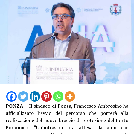
piano di sviluppo e di crescita in un settore, come quello
farmaceutico, di grande importanza per l’economia
della regione Lazio, dimostratasi come ecosistema
favorevole a questo settore; ma più in generale di tutto
il Paese”.
PONZA
– Il sindaco di Ponza, Francesco Ambrosino ha
ufficializzato l’avvio del percorso che porterà alla
“Solo dodici mesi fa eravamo seduti attorno a un tavolo
realizzazione del nuovo braccio di protezione del Porto
delle trattative complesso e drammatico per affrontare
Borbonico: “Un’infrastruttura attesa da anni che