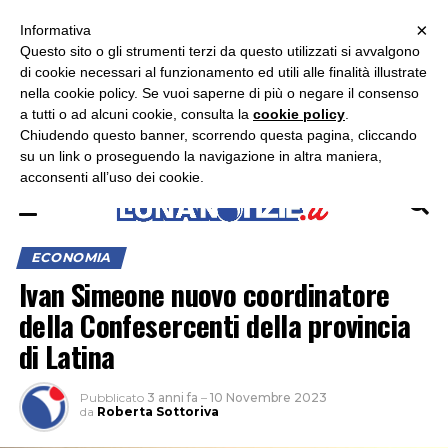
×
ASCOLTA RADIO LUNA
ASCOLTA RADIO IMMAGINE
ASCOLTA RADIO LATINA
Informativa
Questo sito o gli strumenti terzi da questo utilizzati si avvalgono
×
di cookie necessari al funzionamento ed utili alle finalità illustrate
nella cookie policy. Se vuoi saperne di più o negare il consenso
a tutti o ad alcuni cookie, consulta la
cookie policy
.
Chiudendo questo banner, scorrendo questa pagina, cliccando
su un link o proseguendo la navigazione in altra maniera,
acconsenti all’uso dei cookie.
ECONOMIA
Ivan Simeone nuovo coordinatore
della Confesercenti della provincia
di Latina
Pubblicato
3 anni fa
–
10 Novembre 2023
da
Roberta Sottoriva