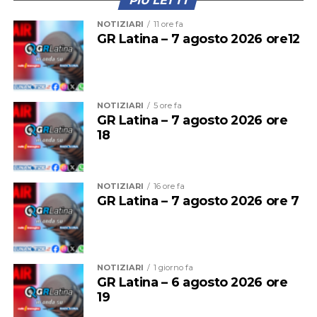
PIÙ LETTI
NOTIZIARI
11 ore fa
GR Latina – 7 agosto 2026 ore12
NOTIZIARI
5 ore fa
GR Latina – 7 agosto 2026 ore
18
Ad accompagnare la delegazione sono stati
il
NOTIZIARI
16 ore fa
presidente di Confagricoltura Latina Luigi Niccolini,
GR Latina – 7 agosto 2026 ore 7
il direttore Mauro D’Arcangeli e la vicedirettrice
Daniela Salvador
.
NOTIZIARI
1 giorno fa
GR Latina – 6 agosto 2026 ore
19