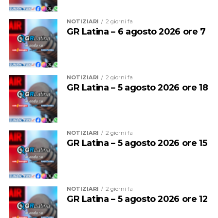
NOTIZIARI
2 giorni fa
GR Latina – 6 agosto 2026 ore 7
NOTIZIARI
2 giorni fa
La visita si inserisce in una fase particolarmente
GR Latina – 5 agosto 2026 ore 18
importante per il futuro del settore agricolo europeo.
La nuova Politica Agricola Comune rappresenta infatti
uno dei principali dossier aperti nelle istituzioni
comunitarie e determinerà le politiche che
NOTIZIARI
2 giorni fa
accompagneranno l’agricoltura nei prossimi anni in
GR Latina – 5 agosto 2026 ore 15
materia di competitività, innovazione, sostenibilità,
gestione delle risorse naturali e capacità produttiva.
Temi che nell’Agro Pontino assumono una rilevanza
particolare per la presenza di filiere altamente
NOTIZIARI
2 giorni fa
GR Latina – 5 agosto 2026 ore 12
specializzate, fortemente orientate all’export e
chiamate ogni giorno a confrontarsi con le sfide della