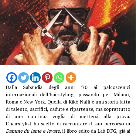
“La struttura messa in funzione questa mattina è lunga
13 metri e alta 3 metri, con travi in acciaio e specifici
trattamenti protettivi per garantire la durabilità anche
in ambienti marini”, è stato spiegato. Con il direttore
generale Natalino Corbo e il presidente del Consorzio di
Bonifica Lino Conti, erano presenti l’assessore regionale
Dalla Sabaudia degli anni ’70 ai palcoscenici
all’Agricoltura Giancarlo Righini, il direttore generale di
internazionali dell’hairstyling, passando per Milano,
Anbi Lazio Andrea Renna, il presidente della
Roma e New York. Quella di Kikò Nalli è una storia fatta
commissione regionale attività produttive, Vittorio
di talento, sacrifici, cadute e ripartenze, ma soprattutto
Sambucci e il sindaco di Terracina Francesco Giannetti.
di una continua voglia di mettersi alla prova.
L’hairstylist ha scelto di raccontare il suo percorso in
Damme du lame e levate
, il libro edito da Lab DFG, già ai