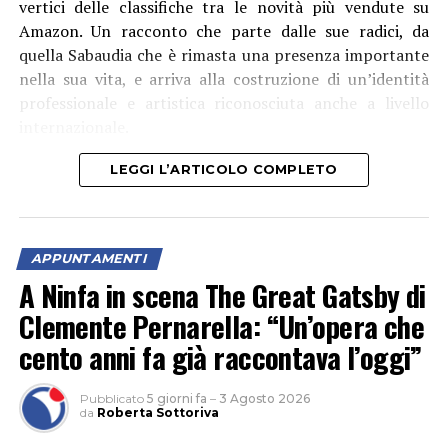
vertici delle classifiche tra le novità più vendute su
Amazon. Un racconto che parte dalle sue radici, da
quella Sabaudia che è rimasta una presenza importante
nella sua vita, e arriva alla costruzione di un’identità
professionale e artistica riconosciuta anche a livello
internazionale.
LEGGI L’ARTICOLO COMPLETO
Corbo – che ha seguito il progetto anche dal punto di
vista tecnico – ha spiegato che la paratoia “è
APPUNTAMENTI
fondamentale per l’irrigazione di tutto il comprensorio,
A Ninfa in scena The Great Gatsby di
perché consente di innalzare il livello del corso d’acqua
Clemente Pernarella: “Un’opera che
e garantire la presa di tutte le aziende”. Il direttore del
cento anni fa già raccontava l’oggi”
Consorzio ha anche rivolto un ringraziamento
particolare alle squadre che hanno lavorato con
temperature proibitive per raggiungere il risultato di
Pubblicato
5 giorni fa
–
3 Agosto 2026
da
Roberta Sottoriva
oggi.
Su Radio Immagine abbiamo avuto il piacere di parlare