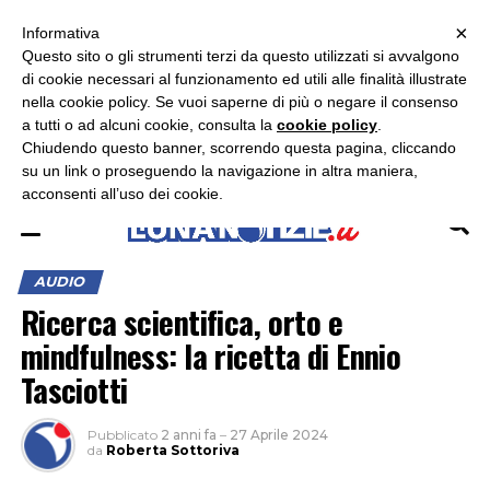
×
ASCOLTA RADIO LUNA
ASCOLTA RADIO IMMAGINE
ASCOLTA RADIO LATINA
Informativa
Questo sito o gli strumenti terzi da questo utilizzati si avvalgono
di cookie necessari al funzionamento ed utili alle finalità illustrate
nella cookie policy. Se vuoi saperne di più o negare il consenso
a tutti o ad alcuni cookie, consulta la
cookie policy
.
Chiudendo questo banner, scorrendo questa pagina, cliccando
su un link o proseguendo la navigazione in altra maniera,
acconsenti all’uso dei cookie.
AUDIO
Ricerca scientifica, orto e
mindfulness: la ricetta di Ennio
Tasciotti
Pubblicato
2 anni fa
–
27 Aprile 2024
da
Roberta Sottoriva