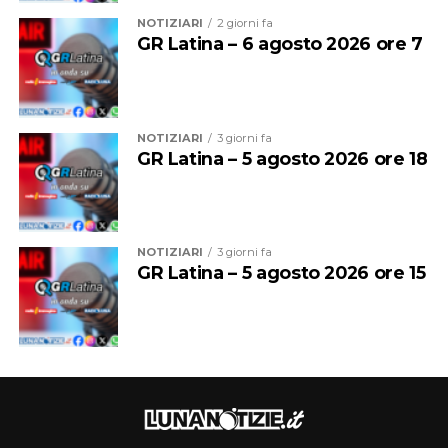
e le contraddizioni di quel sistema”, aggiunge Pernarella
NOTIZIARI
2 giorni fa
che parla di uno spettacolo “divertente”, “un gioco a
GR Latina – 6 agosto 2026 ore 7
scatole cinesi”. Tra sogno, illusione e realtà.
NOTIZIARI
3 giorni fa
GR Latina – 5 agosto 2026 ore 18
NOTIZIARI
3 giorni fa
GR Latina – 5 agosto 2026 ore 15
Sul palco, nel cartellone culturale della Fondazione
Roffredo Caetani, con gli attori, ci saranno i jazzisti
Erasmo Bencivenga al pianoforte, Nicola Borrelli al
contrabbasso e Giorgio Raponi alla batteria con una