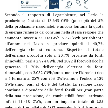
Secondo il rapporto di Legambiente, nel Lazio la
produzione, è stata di 13.643 GWh (poco più del 5%
della produzione nazionale): è ancora lontana la quota
di energia richiesta dai consumi nella stessa regione che
ammonta invece a 23.002 GWh, 3.735 kWh per abitante
all’anno: nel Lazio si produce quindi il 40,7%
dell’energia che si consuma. Rispetto al totale
dell’energia prodotta solo il 20,7% proviene da fonti
rinnovabili, pari a 2.974 GWh. Nel 2022 il fotovoltaico ha
generato il 70% dell’energia elettrica da fonti
rinnovabili, con 2.082 GWh/anno, mentre l’idroelettrico
si è fermato al 25% con 753 GWh/anno e l’eolico a 139
GWh/anno, pari al 4,6% del totale. La regione Lazio
continua a dipendere dalle fonti fossili per gran parte
della sua produzione, da combustibili fossili arrivano
infatti 11.418 GWh, con un impatto totale di 7.85
milioni di tonnellate di CO2 equivalenti. Sul fronte dei