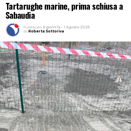
Tartarughe marine, prima schiusa a
Sabaudia
Pubblicato
6 giorni fa
–
1 Agosto 2026
da
Roberta Sottoriva