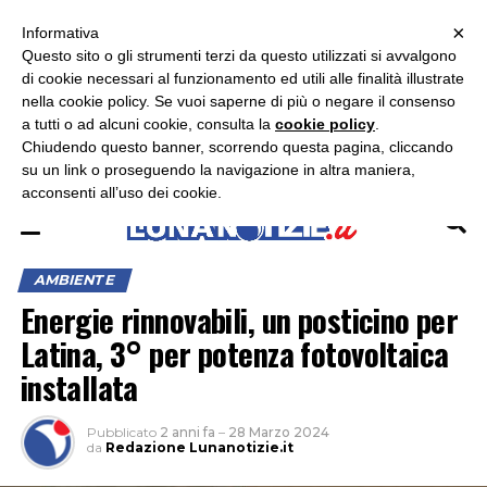
×
ASCOLTA RADIO LUNA
ASCOLTA RADIO IMMAGINE
ASCOLTA RADIO LATINA
Informativa
Questo sito o gli strumenti terzi da questo utilizzati si avvalgono
×
di cookie necessari al funzionamento ed utili alle finalità illustrate
nella cookie policy. Se vuoi saperne di più o negare il consenso
a tutti o ad alcuni cookie, consulta la
cookie policy
.
Chiudendo questo banner, scorrendo questa pagina, cliccando
su un link o proseguendo la navigazione in altra maniera,
acconsenti all’uso dei cookie.
AMBIENTE
Energie rinnovabili, un posticino per
Latina, 3° per potenza fotovoltaica
installata
Pubblicato
2 anni fa
–
28 Marzo 2024
da
Redazione Lunanotizie.it