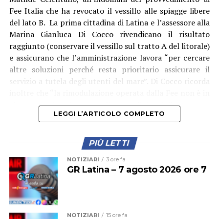
province di Caserta e Frosinone.
Fee Italia che ha revocato il vessillo alle spiagge libere
del lato B. La prima cittadina di Latina e l’assessore alla
Marina Gianluca Di Cocco rivendicano il risultato
raggiunto (conservare il vessillo sul tratto A del litorale)
e assicurano che l’amministrazione lavora “per cercare
altre soluzioni perché resta prioritario assicurare il
servizio a tutela degli utenti del mare”. Di Cocco ricorda
inoltre che “la rimodulazione operata dalla Fee non è in
alcun modo legata alla qualità delle acque,
LEGGI L’ARTICOLO COMPLETO
dell’ambiente o dei servizi complessivamente offerti dal
nostro litorale, che infatti continuano a rispettare gli
elevati standard richiesti dal programma Bandiera Blu
PIÙ LETTI
su tutto il litorale di competenza”.
NOTIZIARI
3 ore fa
GR Latina – 7 agosto 2026 ore 7
NOTIZIARI
15 ore fa