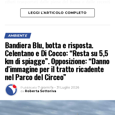
rifiuti trasportati dalle piene del fiume e dalle recenti
mareggiate – si legge in una nota.
LEGGI L’ARTICOLO COMPLETO
Era stato il Ministero delle Infrastrutture e dei
Trasporti – Delegazione di Spiaggia di Scauri a
evidenziare il problema e non solo per il decoro, ma
anche perché la presenza dei rifiuti ” rappresenta infatti
AMBIENTE
un potenziale rischio per la sicurezza della navigazione,
Bandiera Blu, botta e risposta.
con la possibilità che i detriti vengano nuovamente
Celentano e Di Cocco: “Resta su 5,5
trascinati in mare dalle mareggiate”.
km di spiagge”. Opposizione: “Danno
d’immagine per il tratto ricadente
nel Parco del Circeo”
Pubblicato
7 giorni fa
–
31 Luglio 2026
da
Roberta Sottoriva