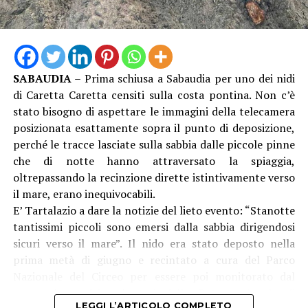
SABAUDIA
– Prima schiusa a Sabaudia per uno dei nidi
di Caretta Caretta censiti sulla costa pontina. Non c’è
stato bisogno di aspettare le immagini della telecamera
posizionata esattamente sopra il punto di deposizione,
perché le tracce lasciate sulla sabbia dalle piccole pinne
che di notte hanno attraversato la spiaggia,
oltrepassando la recinzione dirette istintivamente verso
il mare, erano inequivocabili.
E’ Tartalazio a dare la notizie del lieto evento: “Stanotte
tantissimi piccoli sono emersi dalla sabbia dirigendosi
sicuri verso il mare”. Il nido era stato deposto nella
prima metà di giugno e recintato a cura del Parco
Nazionale del Circeo per essere poi monitorato dal
personale e dai volontari della Rete regionale di
LEGGI L’ARTICOLO COMPLETO