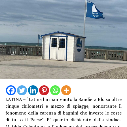
«Con questo provvedimento la Provincia interviene in
maniera concreta per risolvere una criticità che
interessa un’area di grande valore ambientale e
strategico per il nostro territorio. La tutela
dell’ambiente, la sicurezza della navigazione e la
valorizzazione delle nostre risorse naturali
rappresentano priorità che guidano costantemente
l’azione dell’Amministrazione provinciale», sottolinea il
Presidente della Provincia. Soddisfazione viene espressa
anche dal consigliere provinciale Nicolò Graziano, che
ha seguito l’iter del provvedimento. «Questo
stanziamento – dice – conferma l’attenzione della
Provincia verso uno dei corsi d’acqua più importanti del
LATINA – “Latina ha mantenuto la Bandiera Blu su oltre
nostro territorio. Il Garigliano rappresenta una risorsa
cinque chilometri e mezzo di spiagge, nonostante il
ambientale, economica e turistica di assoluto rilievo,
fenomeno della carenza di bagnini che investe le coste
frequentata ogni anno da numerosi diportisti e
di tutto il Paese”. E’ quanto dichiarato dalla sindaca
appassionati della nautica provenienti anche dalle vicine
Matilde Celentano, all’indomani del provvedimento di