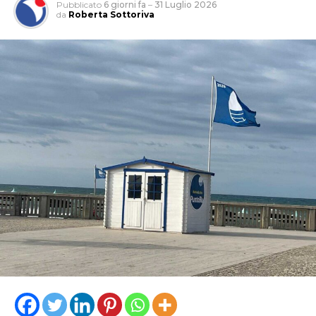
Pubblicato
6 giorni fa
–
31 Luglio 2026
da
Roberta Sottoriva
«Con questo provvedimento la Provincia interviene in
maniera concreta per risolvere una criticità che
interessa un’area di grande valore ambientale e
strategico per il nostro territorio. La tutela
dell’ambiente, la sicurezza della navigazione e la
valorizzazione delle nostre risorse naturali
rappresentano priorità che guidano costantemente
l’azione dell’Amministrazione provinciale», sottolinea il
Presidente della Provincia. Soddisfazione viene espressa
anche dal consigliere provinciale Nicolò Graziano, che
ha seguito l’iter del provvedimento. «Questo
stanziamento – dice – conferma l’attenzione della