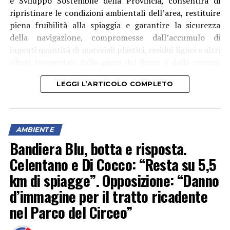
e Sviluppo Sostenibile della Provincia, consentirà di
ripristinare le condizioni ambientali dell’area, restituire
piena fruibilità alla spiaggia e garantire la sicurezza
della navigazione, compromesse dall’accumulo di
ingenti quantità di materiali plastici, residui lignei e altri
rifiuti trasportati dalle piene del fiume e dalle recenti
mareggiate – si legge in una nota.
LEGGI L’ARTICOLO COMPLETO
Era stato il Ministero delle Infrastrutture e dei
Trasporti – Delegazione di Spiaggia di Scauri a
evidenziare il problema e non solo per il decoro, ma
anche perché la presenza dei rifiuti ” rappresenta infatti
AMBIENTE
un potenziale rischio per la sicurezza della navigazione,
Bandiera Blu, botta e risposta.
con la possibilità che i detriti vengano nuovamente
Celentano e Di Cocco: “Resta su 5,5
trascinati in mare dalle mareggiate”.
km di spiagge”. Opposizione: “Danno
d’immagine per il tratto ricadente
nel Parco del Circeo”