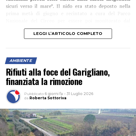
sicuri verso il mare”. Il nido era stato deposto nella
prima metà di giugno e recintato a cura del Parco
Nazionale del Circeo per essere poi monitorato dal
personale e dai volontari della Rete regionale di
LEGGI L’ARTICOLO COMPLETO
protezione delle tartarughe. “Nei prossimi giorni
potremo dare ulteriori notizie su eventuali altre
emersioni”, assicurano gli esperti.
AMBIENTE
Rifiuti alla foce del Garigliano,
finanziata la rimozione
Pubblicato
6 giorni fa
–
31 Luglio 2026
da
Roberta Sottoriva