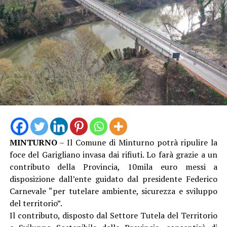
Al 21 luglio erano 11 i nidi di tartaruga marina Caretta
caretta censiti sulle coste del Lazio, tra Torvaianica e
Sperlonga.
MINTURNO
– Il Comune di Minturno potrà ripulire la
foce del Garigliano invasa dai rifiuti. Lo farà grazie a un
contributo della Provincia, 10mila euro messi a
disposizione dall’ente guidato dal presidente Federico
Carnevale “per tutelare ambiente, sicurezza e sviluppo
del territorio”.
Il contributo, disposto dal Settore Tutela del Territorio