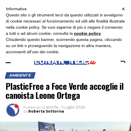
×
ASCOLTA RADIO LUNA
ASCOLTA RADIO IMMAGINE
ASCOLTA RADIO LATINA
Informativa
Questo sito o gli strumenti terzi da questo utilizzati si avvalgono
×
di cookie necessari al funzionamento ed utili alle finalità illustrate
nella cookie policy. Se vuoi saperne di più o negare il consenso
a tutti o ad alcuni cookie, consulta la
cookie policy
.
Chiudendo questo banner, scorrendo questa pagina, cliccando
su un link o proseguendo la navigazione in altra maniera,
acconsenti all’uso dei cookie.
AMBIENTE
PlasticFree a Foce Verde accoglie il
canoista Leone Ortega
Pubblicato
2 anni fa
–
1 Luglio 2024
da
Roberta Sottoriva