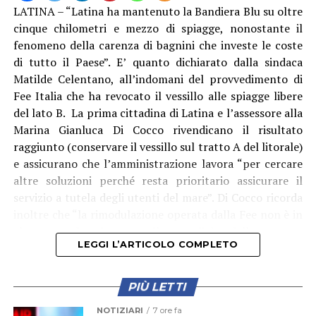
Provincia verso uno dei corsi d’acqua più importanti del
LATINA – “Latina ha mantenuto la Bandiera Blu su oltre
nostro territorio. Il Garigliano rappresenta una risorsa
cinque chilometri e mezzo di spiagge, nonostante il
ambientale, economica e turistica di assoluto rilievo,
fenomeno della carenza di bagnini che investe le coste
frequentata ogni anno da numerosi diportisti e
di tutto il Paese”. E’ quanto dichiarato dalla sindaca
appassionati della nautica provenienti anche dalle vicine
Matilde Celentano, all’indomani del provvedimento di
province di Caserta e Frosinone.
Fee Italia che ha revocato il vessillo alle spiagge libere
del lato B. La prima cittadina di Latina e l’assessore alla
Marina Gianluca Di Cocco rivendicano il risultato
raggiunto (conservare il vessillo sul tratto A del litorale)
e assicurano che l’amministrazione lavora “per cercare
altre soluzioni perché resta prioritario assicurare il
servizio a tutela degli utenti del mare”. Di Cocco ricorda
inoltre che “la rimodulazione operata dalla Fee non è in
alcun modo legata alla qualità delle acque,
LEGGI L’ARTICOLO COMPLETO
dell’ambiente o dei servizi complessivamente offerti dal
nostro litorale, che infatti continuano a rispettare gli
elevati standard richiesti dal programma Bandiera Blu
PIÙ LETTI
su tutto il litorale di competenza”.
NOTIZIARI
7 ore fa