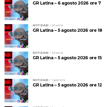
GR Latina – 6 agosto 2026 ore 7
NOTIZIARI
20 ore fa
GR Latina – 5 agosto 2026 ore 18
NOTIZIARI
23 ore fa
GR Latina – 5 agosto 2026 ore 15
Il rischio di revoca del vessillo, che incombe su tutti i
comuni premiati con il riconoscimento della Fee quando
non vengono rispettati i parametri richiesti, era temuto
NOTIZIARI
1 giorno fa
da Latina e non solo, dopo la revoca del riconoscimento
GR Latina – 5 agosto 2026 ore 12
a Sabaudia che non ha ottenuto deroghe né scusanti. Ma
la notizia è arrivata concretamente giovedì pomeriggio
in commissione Trasparenza, generando viva
preoccupazione tra i consiglieri di opposizione.