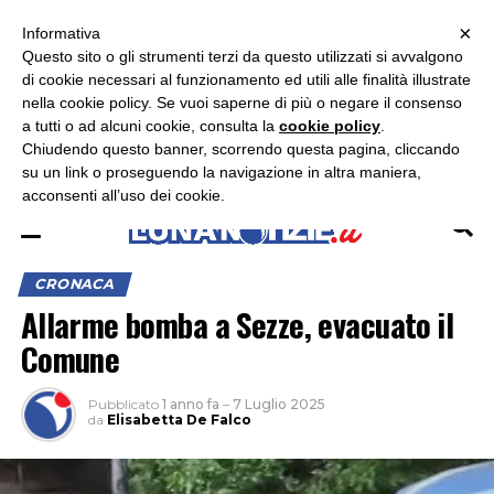
×
ASCOLTA RADIO LUNA
ASCOLTA RADIO IMMAGINE
ASCOLTA RADIO LATINA
Informativa
Questo sito o gli strumenti terzi da questo utilizzati si avvalgono
×
di cookie necessari al funzionamento ed utili alle finalità illustrate
nella cookie policy. Se vuoi saperne di più o negare il consenso
a tutti o ad alcuni cookie, consulta la
cookie policy
.
Chiudendo questo banner, scorrendo questa pagina, cliccando
su un link o proseguendo la navigazione in altra maniera,
acconsenti all’uso dei cookie.
CRONACA
Allarme bomba a Sezze, evacuato il
Comune
Pubblicato
1 anno fa
–
7 Luglio 2025
da
Elisabetta De Falco