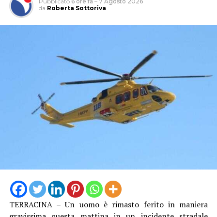
Pubblicato
6 ore fa
–
7 Agosto 2026
da
Roberta Sottoriva
“Le criticità che restano sono importanti perché c’è una
carenza di personale che unita a un parco mezzi che non
è più efficiente ed efficace come dovrebbe essere, non
potrà garantire, secondo noi, per questa estate, un
servizio eccellente. E siamo anche preoccupati per
l’inizio della stagione scolastica, quando andrà garantito
agli studenti il diritto alla mobilità che è sacrosanto”.
TERRACINA – Un uomo è rimasto ferito in maniera
gravissima questa mattina in un incidente stradale