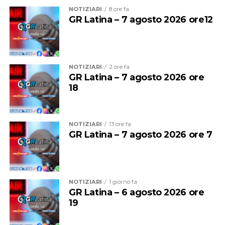
NOTIZIARI
8 ore fa
GR Latina – 7 agosto 2026 ore12
Questa mattina il primo treno a fermarsi alla stazione di
Cisterna era stato il regionale partito alle 11,56 dalla
stazione Termini. La presenza di una persona che dava
NOTIZIARI
2 ore fa
GR Latina – 7 agosto 2026 ore
in escandescenza sui binari aveva costretto il treno a
18
fermarsi alla stazione precedente. La situazione
sembrava inizialmente rientrata, poi la sospensione del
traffico.
NOTIZIARI
13 ore fa
GR Latina – 7 agosto 2026 ore 7
NOTIZIARI
1 giorno fa
GR Latina – 6 agosto 2026 ore
19