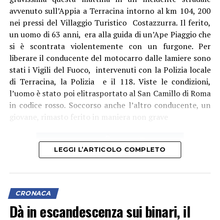
avvenuto sull’Appia a Terracina intorno al km 104, 200
nei pressi del Villaggio Turistico Costazzurra. Il ferito,
un uomo di 63 anni, era alla guida di un’Ape Piaggio che
Audio
si è scontrata violentemente con un furgone. Per
00:00
00:00
Player
liberare il conducente del motocarro dalle lamiere sono
Per il sindacalista, che martedì sedeva al tavolo con
stati i Vigili del Fuoco, intervenuti con la Polizia locale
altre due sigle, Cgil e Uil, ci sono due motivi
di Terracina, la Polizia e il 118. Viste le condizioni,
fondamentali: “Se non si revoca la procedura o si chiude
l’uomo è stato poi elitrasportato al San Camillo di Roma
con un esito positivo la procedura di licenziamento
in codice rosso. Soccorso anche l’altro conducente, un
collettivo, diventa un problema assumere, e qui serve
giovane, rimasto ferito in maniera non grave
assumere. Inoltre, se non si fanno interventi usando, in
attesa delle risorse della Regione Lazio, i ricavi da
traffico che sono in positivo e sono aumentati negli
LEGGI L’ARTICOLO COMPLETO
ultimi tre anni con una media importante, per
ottemperare al danno economico, al gap economico che
i lavoratori stanno subendo, se non si utilizzano almeno
queste due strade non credo che ci sia una via d’uscita
CRONACA
sul futuro del trasporto pubblico”, dice Errico.
Dà in escandescenza sui binari, il